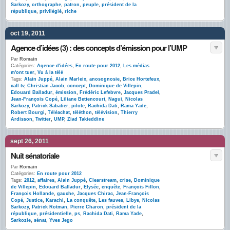
Sarkozy
,
orthographe
,
patron
,
peuple
,
président de la
république
,
privilégié
,
riche
oct 19, 2011
Agence d’idées (3) : des concepts d’émission pour l’UMP
Par
Romain
Catégories:
Agence d'idées
,
En route pour 2012
,
Les médias
m'ont tuer
,
Vu à la télé
Tags:
Alain Juppé
,
Alain Marleix
,
anosognosie
,
Brice Hortefeux
,
call tv
,
Christian Jacob
,
concept
,
Dominique de Villepin
,
Edouard Balladur
,
émission
,
Frédéric Lefebvre
,
Jacques Pradel
,
Jean-François Copé
,
Liliane Bettencourt
,
Nagui
,
Nicolas
Sarkozy
,
Patrick Sabatier
,
pilote
,
Rachida Dati
,
Rama Yade
,
Robert Bourgi
,
Téléachat
,
téléthon
,
télévision
,
Thierry
Ardisson
,
Twitter
,
UMP
,
Ziad Takieddine
sept 26, 2011
Nuit sénatoriale
Par
Romain
Catégories:
En route pour 2012
Tags:
2012
,
affaires
,
Alain Juppé
,
Clearstream
,
crise
,
Dominique
de Villepin
,
Edouard Balladur
,
Elysée
,
enquête
,
François Fillon
,
François Hollande
,
gauche
,
Jacques Chirac
,
Jean-François
Copé
,
Justice
,
Karachi
,
La conquête
,
Les fauves
,
Libye
,
Nicolas
Sarkozy
,
Patrick Rotman
,
Pierre Charon
,
président de la
république
,
présidentielle
,
ps
,
Rachida Dati
,
Rama Yade
,
Sarkozie
,
sénat
,
Yves Jego