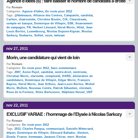
Agence d’idées (6) : faire baisser le nombre de candidats à droite
Par
Romain
Catégories:
Agence d'idées
,
En route pour 2012
Tags:
@fdebeauce
,
Alliance des Centres
,
Campanile
,
candidat
,
Carlton
,
chatroulette
,
Christine Boutin
,
CIA
,
Clearstream
,
compte en banque
,
Dominique de Villepin
,
DSK
,
financement
de campagne
,
FN
,
Herbert Léonard
,
Hervé Morin
,
Hôtel
,
Jean-
Louis Borloo
,
Luxembourg
,
Nicolas Dupont-Aignan
,
Nicolas
Sarkozy
,
Soekarno
,
Sofitel
,
sosie
,
twitcam
nov 27, 2011
Morin, une candidature qui vient de loin
Par
Romain
Catégories:
En route pour 2012
,
Sans commentaire
Tags:
2007
,
Annie Pujol
,
candidat
,
centre-droit
,
centrisme
,
Christian Morin
,
clarinette
,
complexité
,
DARD
,
déclaration de
candidature
,
Dominique de Villepin
,
Edgar Morin
,
François
Bayrou
,
Hervé Morin
,
Jean Arthuis
,
Jean-Louis Borloo
,
Michel
Morin
,
MoDem
,
Nouveau Centre
,
Patrick Sébastien
,
résistant
,
Roue de la Fortune
,
Silvio Berlusconi
,
Stéphane Hessel
,
UDF
nov 22, 2011
EXCLUSIF VARIAE : l’hommage de l’Elysée à Nicolas Sarkozy
Par
Romain
Catégories:
En route pour 2012
Tags:
2012
,
Charles Pasqua
,
communiqué
,
Danielle Mitterrand
,
départ
,
Dominique de Villepin
,
Edouard Balladur
,
élection
,
Elysée
,
France
,
hommage
,
Jacques Chirac
,
mort
,
Nicolas