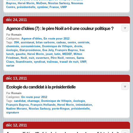
Bayrou
,
Hervé Morin
,
MoDem
,
Nicolas Sarkozy
,
Nouveau
Centre
,
présidentielle
,
système; France
,
UMP
déc 24, 2011
Agence d’idées (7) : le père Noël a-t-il une couleur politique ?
Par
Romain
Catégories:
Agence d'idées
,
En route pour 2012
Tags:
35H
,
assistanat
,
bilan carbone
,
cadeau
,
centre
,
centriste
,
cheminée
,
consumérisme
,
Dominique de Villepin
,
droite
,
écologie
,
Etat-providence
,
Eva Joly
,
François Bayrou
,
free
lunch
,
gauche
,
Hervé Morin
,
jouet
,
lutin
,
MEDEF
,
Milton
Friedman
,
Noël
,
nuit
,
ouverture
,
Père Noël
,
rennes
,
Santa
Claus
,
Scandinavie
,
syndicat
,
traîneau
,
travail de nuit
,
UMP
,
variae
déc 13, 2011
Ecologie du candidat à la présidentielle
Par
Romain
Catégories:
En route pour 2012
Tags:
candidat
,
chantage
,
Dominique de Villepin
,
écologie
,
François Bayrou
,
François Hollande
,
Hervé Morin
,
intimidation
,
Nadine Morano
,
Nicolas Sarkozy
,
porte-flingue
,
présidentielle
,
signature
déc 12, 2011