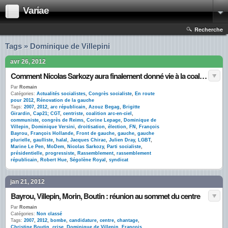
Variae
Recherche
Tags » Dominique de Villepini
avr 26, 2012
Comment Nicolas Sarkozy aura finalement donné vie à la coalition arc-en-ciel … contre lui
Par
Romain
Catégories:
Actualités socialistes
,
Congrès socialiste
,
En route
pour 2012
,
Rénovation de la gauche
Tags:
2007
,
2012
,
arc républicain
,
Azouz Begag
,
Brigitte
Girardin
,
Cap21; CGT
,
centriste
,
coalition arc-en-ciel
,
communiste
,
congrès de Reims
,
Corine Lepage
,
Dominique de
Villepin
,
Dominique Versini
,
droitisation
,
élection
,
FN
,
François
Bayrou
,
François Hollande
,
Front de gauche
,
gauche
,
gauche
plurielle
,
gaulliste
,
halal
,
Jacques Chirac
,
Julien Dray
,
LGBT
,
Marine Le Pen
,
MoDem
,
Nicolas Sarkozy
,
Parti socialiste
,
présidentielle
,
progressiste
,
Rassemblement
,
rassemblement
républicain
,
Robert Hue
,
Ségolène Royal
,
syndicat
jan 21, 2012
Bayrou, Villepin, Morin, Boutin : réunion au sommet du centre
Par
Romain
Catégories:
Non classé
Tags:
2007
,
2012
,
bombe
,
candidature
,
centre
,
chantage
,
Christine Boutin
,
crise
,
Dominique de Villepin
,
François