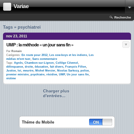
Variae
Recherche
Tags » psychiatrei
nov 23, 2011
UMP : la méthode « un jour sans fin »
Par
Romain
Catégories:
En route pour 2012
,
Les cow-boys et les indiens
,
Les
médias m'ont tuer
,
Sans commentaire
Tags:
Agnès
,
Chambon-sur-Lignon
,
Collège Cévenol
,
délinquance
,
droite
,
éducation
,
fait divers
,
François Fillon
,
Justice
,
loi
,
meurtre
,
Michel Mercier
,
Nicolas Sarkozy
,
police
,
premier ministre
,
psychiatre
,
récidive
,
UMP
,
Un jour sans fin
,
victime
Charger plus
d'entrées...
Théme du Mobile