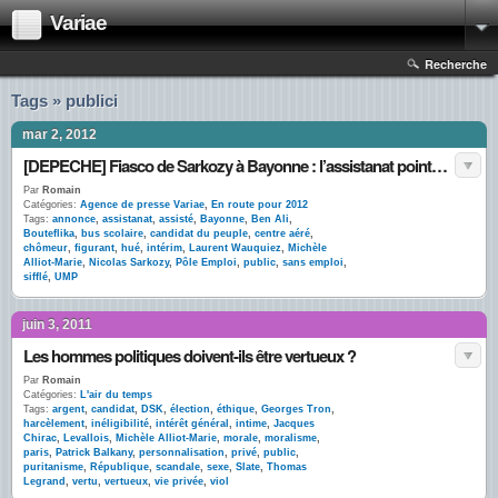
Variae
Recherche
Tags » publici
mar 2, 2012
[DEPECHE] Fiasco de Sarkozy à Bayonne : l’assistanat pointé du doigt
Par
Romain
Catégories:
Agence de presse Variae
,
En route pour 2012
Tags:
annonce
,
assistanat
,
assisté
,
Bayonne
,
Ben Ali
,
Bouteflika
,
bus scolaire
,
candidat du peuple
,
centre aéré
,
chômeur
,
figurant
,
hué
,
intérim
,
Laurent Wauquiez
,
Michèle
Alliot-Marie
,
Nicolas Sarkozy
,
Pôle Emploi
,
public
,
sans emploi
,
sifflé
,
UMP
juin 3, 2011
Les hommes politiques doivent-ils être vertueux ?
Par
Romain
Catégories:
L'air du temps
Tags:
argent
,
candidat
,
DSK
,
élection
,
éthique
,
Georges Tron
,
harcèlement
,
inéligibilité
,
intérêt général
,
intime
,
Jacques
Chirac
,
Levallois
,
Michèle Alliot-Marie
,
morale
,
moralisme
,
paris
,
Patrick Balkany
,
personnalisation
,
privé
,
public
,
puritanisme
,
République
,
scandale
,
sexe
,
Slate
,
Thomas
Legrand
,
vertu
,
vertueux
,
vie privée
,
viol