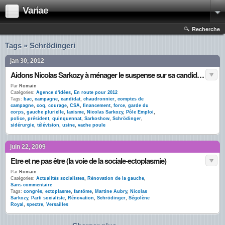
Variae
Recherche
Tags » Schrödingeri
jan 30, 2012
Aidons Nicolas Sarkozy à ménager le suspense sur sa candidature
Par
Romain
Catégories:
Agence d'idées
,
En route pour 2012
Tags:
bac
,
campagne
,
candidat
,
chaudronnier
,
comptes de
campagne
,
coq
,
courage
,
CSA
,
financement
,
force
,
garde du
corps
,
gauche plurielle
,
laxisme
,
Nicolas Sarkozy
,
Pôle Emploi
,
police
,
président
,
quinquennat
,
Sarkoshow
,
Schrödinger
,
sidérurgie
,
télévision
,
usine
,
vache poule
juin 22, 2009
Etre et ne pas être (la voie de la sociale-ectoplasmie)
Par
Romain
Catégories:
Actualités socialistes
,
Rénovation de la gauche
,
Sans commentaire
Tags:
congrès
,
ectoplasme
,
fantôme
,
Martine Aubry
,
Nicolas
Sarkozy
,
Parti socialiste
,
Rénovation
,
Schrödinger
,
Ségolène
Royal
,
spectre
,
Versailles