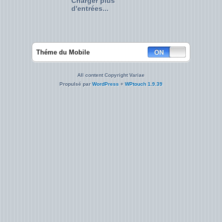
Charger plus
d'entrées...
Théme du Mobile
All content Copyright Variae
Propulsé par
WordPress
+
WPtouch 1.9.39