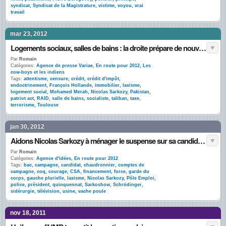
syndicat
,
Syndicat de la Magistrature
,
victime
,
voyou
,
vrai
travail
mar 23, 2012
Logements sociaux, salles de bains : la droite prépare de nouvelles mesures contre le terrorisme
Par
Romain
Catégories:
Agence de presse Variae
,
En route pour 2012
,
Les
cow-boys et les indiens
Tags:
attentisme
,
censure
,
crédit
,
crédit d'impôt
,
endoctrinement
,
François Hollande
,
immobilier
,
laxisme
,
logement social
,
Mohamed Merah
,
Nicolas Sarkozy
,
Pakistan
,
patriot act
,
RAID
,
salle de bains
,
socialiste
,
taliban
,
taxe
,
terrorisme
,
Toulouse
jan 30, 2012
Aidons Nicolas Sarkozy à ménager le suspense sur sa candidature
Par
Romain
Catégories:
Agence d'idées
,
En route pour 2012
Tags:
bac
,
campagne
,
candidat
,
chaudronnier
,
comptes de
campagne
,
coq
,
courage
,
CSA
,
financement
,
force
,
garde du
corps
,
gauche plurielle
,
laxisme
,
Nicolas Sarkozy
,
Pôle Emploi
,
police
,
président
,
quinquennat
,
Sarkoshow
,
Schrödinger
,
sidérurgie
,
télévision
,
usine
,
vache poule
nov 18, 2011