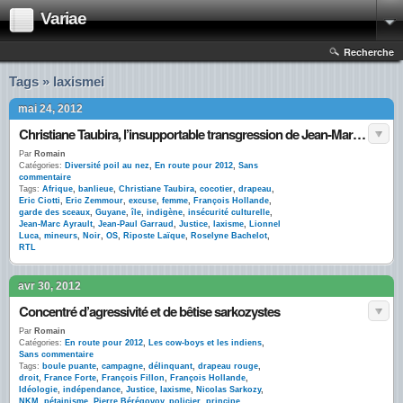
Variae
Recherche
Tags » laxismei
mai 24, 2012
Christiane Taubira, l’insupportable transgression de Jean-Marc Ayrault
Par
Romain
Catégories:
Diversité poil au nez
,
En route pour 2012
,
Sans
commentaire
Tags:
Afrique
,
banlieue
,
Christiane Taubira
,
cocotier
,
drapeau
,
Eric Ciotti
,
Eric Zemmour
,
excuse
,
femme
,
François Hollande
,
garde des sceaux
,
Guyane
,
île
,
indigène
,
insécurité culturelle
,
Jean-Marc Ayrault
,
Jean-Paul Garraud
,
Justice
,
laxisme
,
Lionnel
Luca
,
mineurs
,
Noir
,
OS
,
Riposte Laïque
,
Roselyne Bachelot
,
RTL
avr 30, 2012
Concentré d’agressivité et de bêtise sarkozystes
Par
Romain
Catégories:
En route pour 2012
,
Les cow-boys et les indiens
,
Sans commentaire
Tags:
boule puante
,
campagne
,
délinquant
,
drapeau rouge
,
droit
,
France Forte
,
François Fillon
,
François Hollande
,
Idéologie
,
indépendance
,
Justice
,
laxisme
,
Nicolas Sarkozy
,
NKM
,
pétainisme
,
Pierre Bérégovoy
,
policier
,
principe
,