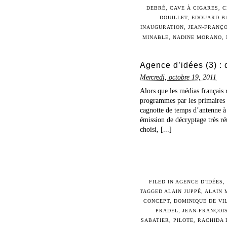
DEBRÉ
,
CAVE À CIGARES
,
C
DOUILLET
,
EDOUARD B
INAUGURATION
,
JEAN-FRANÇO
MINABLE
,
NADINE MORANO
,
Agence d’idées (3) :
Mercredi, octobre 19, 2011
Alors que les médias français 
programmes par les primaires b
cagnotte de temps d’antenne à 
émission de décryptage très r
choisi, [...]
FILED IN
AGENCE D'IDÉES
,
TAGGED
ALAIN JUPPÉ
,
ALAIN 
CONCEPT
,
DOMINIQUE DE VI
PRADEL
,
JEAN-FRANÇOI
SABATIER
,
PILOTE
,
RACHIDA 