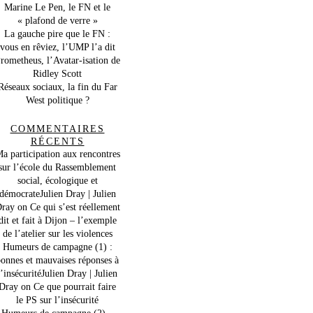
Marine Le Pen, le FN et le
« plafond de verre »
La gauche pire que le FN :
vous en rêviez, l’UMP l’a dit
rometheus, l’Avatar-isation de
Ridley Scott
Réseaux sociaux, la fin du Far
West politique ?
COMMENTAIRES
RÉCENTS
a participation aux rencontres
sur l’école du Rassemblement
social, écologique et
démocrateJulien Dray | Julien
ray
on
Ce qui s’est réellement
dit et fait à Dijon – l’exemple
de l’atelier sur les violences
Humeurs de campagne (1) :
onnes et mauvaises réponses à
l’insécuritéJulien Dray | Julien
Dray
on
Ce que pourrait faire
le PS sur l’insécurité
Humeurs de campagne (2) –