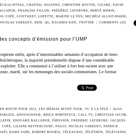
ÉCILIA ATTIAS
,
CHANTAL JOUANNO
,
CHRISTINE BOUTIN
,
CIGARE
,
DAVID
ALLADUR
,
FRANÇOIS FILLON
,
FRÉDÉRIC LEFEBVRE
,
HERVÉ MORIN
,
IS COPÉ
,
LIVETWEET
,
LOPETTE
,
MARINE LE PEN
,
MICHÈLE ALLIOT-MARIE
,
NICOLAS SARKOZY
,
NKM
,
QG
,
RACHIDA DATI
,
TWITTER
|
COMMENTS (20)
 des concepts d’émission pour l’UMP
respirent enfin, après d’interminables semaines d’occupation de leurs
olchéviques, la majorité présidentielle dispose d’une considérable
exploiter. Elle a commencé à l’utiliser à fort bon escient avec une
éussie, mardi, sur les mensonges des socialo-communistes. Le format
EN ROUTE POUR 2012
,
LES MÉDIAS M'ONT TUER
,
VU À LA TÉLÉ
|
ALSO
MARLEIX
,
ANOSOGNOSIE
,
BRICE HORTEFEUX
,
CALL TV
,
CHRISTIAN JACOB
,
LLEPIN
,
EDOUARD BALLADUR
,
ÉMISSION
,
FRÉDÉRIC LEFEBVRE
,
JACQUES
S COPÉ
,
LILIANE BETTENCOURT
,
NAGUI
,
NICOLAS SARKOZY
,
PATRICK
DATI
,
RAMA YADE
,
ROBERT BOURGI
,
TÉLÉACHAT
,
TÉLÉTHON
,
TÉLÉVISION
,