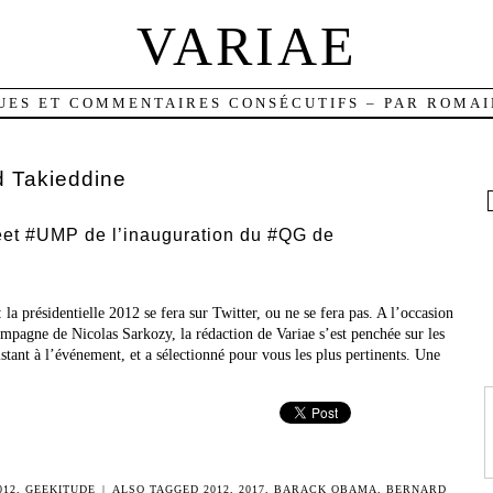
VARIAE
UES ET COMMENTAIRES CONSÉCUTIFS – PAR ROMAI
d Takieddine
et #UMP de l’inauguration du #QG de
la présidentielle 2012 se fera sur Twitter, ou ne se fera pas. A l’occasion
mpagne de Nicolas Sarkozy, la rédaction de Variae s’est penchée sur les
istant à l’événement, et a sélectionné pour vous les plus pertinents. Une
012
,
GEEKITUDE
|
ALSO TAGGED
2012
,
2017
,
BARACK OBAMA
,
BERNARD