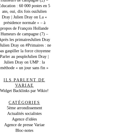
Education : 60 000 postes en 5
ans, oui, dix fois ouiJulien
Dray | Julien Dray
on
La «
présidence normale » – à
propos de François Hollande
Humeurs de campagne (7) –
Après les primairesJulien Dray
 Julien Dray
on
#Primaires : ne
as gaspiller la force citoyenne
Parler au peupleJulien Dray |
Julien Dray
on
UMP : la
méthode « un jour sans fin »
ILS PARLENT DE
VARIAE
Widget Backlinks par Wikio!
CATÉGORIES
5ème arrondissement
Actualités socialistes
Agence d'idées
Agence de presse Variae
Bloc-notes