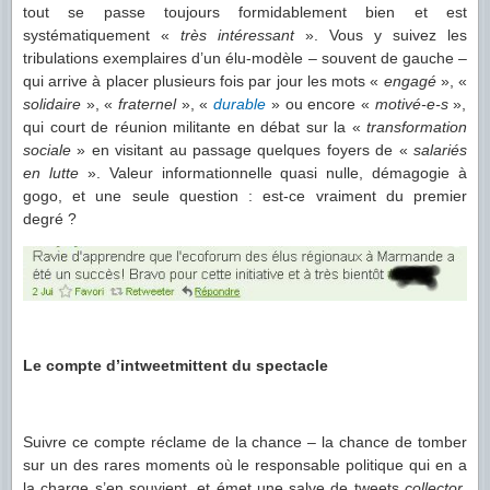
tout se passe toujours formidablement bien et est
systématiquement «
très intéressant
». Vous y suivez les
tribulations exemplaires d’un élu-modèle – souvent de gauche –
qui arrive à placer plusieurs fois par jour les mots «
engagé
», «
solidaire
», «
fraternel
», «
durable
» ou encore «
motivé-e-s
»,
qui court de réunion militante en débat sur la «
transformation
sociale
» en visitant au passage quelques foyers de «
salariés
en lutte
». Valeur informationnelle quasi nulle, démagogie à
gogo, et une seule question : est-ce vraiment du premier
degré ?
Le compte d’intweetmittent du spectacle
Suivre ce compte réclame de la chance – la chance de tomber
sur un des rares moments où le responsable politique qui en a
la charge s’en souvient, et émet une salve de tweets
collector
,