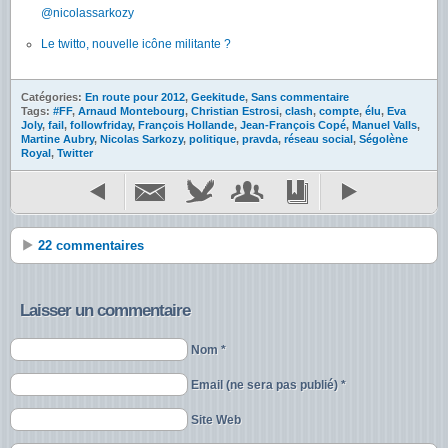
@nicolassarkozy
Le twitto, nouvelle icône militante ?
Catégories:
En route pour 2012
,
Geekitude
,
Sans commentaire
Tags:
#FF
,
Arnaud Montebourg
,
Christian Estrosi
,
clash
,
compte
,
élu
,
Eva
Joly
,
fail
,
followfriday
,
François Hollande
,
Jean-François Copé
,
Manuel Valls
,
Martine Aubry
,
Nicolas Sarkozy
,
politique
,
pravda
,
réseau social
,
Ségolène
Royal
,
Twitter
22 commentaires
Laisser un commentaire
Nom *
Email (ne sera pas publié) *
Site Web