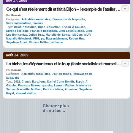
nov 17, 2009
Ce qui s’est réellement dit et fait à Dijon – l’exemple de l’atelier sur les violences
Par
Romain
Catégories:
Actualités socialistes
,
Rénovation de la gauche
,
Sans commentaire
,
Savoirs
Tags:
David Assouline
,
Dijon
,
éducation
,
Espoir A Gauche
,
Europe écologie
,
François Rebsamen
,
Jean-Louis Bianco
,
Jean-
Luc Benhamias
,
Julien Dray
,
Marielle de Sarnez
,
MoDem
,
MUP
,
Nathalie Griesbeck
,
PRG
,
ps
,
Rassemblement
,
Robert Hue
,
Ségolène Royal
,
Vincent Peillon
,
violence
août 24, 2009
La biche, les éléphanteaux et le loup (fable socialiste et marseillaise)
Par
Romain
Catégories:
Actualités socialistes
,
L'air du temps
,
Rénovation de
la gauche
Tags:
2012
,
Claude Bartolone
,
Daniel Cohn-Bendit
,
Espoir A
Gauche
,
François Bayrou
,
gauche
,
Laurent Fabius
,
Marielle de
Sarnez
,
Marseille
,
MoDem
,
Parti socialiste
,
Primaires
,
Ségolène
Royal
,
Vincent Peillon
Charger plus
d'entrées...