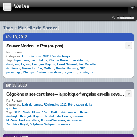
Variae
Recherche
Tags » Marielle de Sarnezi
fév 13, 2012
Sauver Marine Le Pen (ou pas)
Par
Romain
Catégories:
En route pour 2012
,
L'air du temps
Tags:
bipartisme
,
candidature
,
Claude Guéant
,
constitution
,
droit
,
élu
,
Figaro
,
François Bayrou
,
Front National
,
loi
,
Marielle
de Sarnez
,
Marine Le Pen
,
MoDem
,
Nicolas Sarkozy
,
NPA
,
parrainage
,
Philippe Poutou
,
pluralisme
,
signature
,
sondages
jan 18, 2010
Ségolène et ses centristes – la politique française est-elle devenue un gigantesque mercato ?
Par
Romain
Catégories:
L'air du temps
,
Régionales 2010
,
Rénovation de la
gauche
Tags:
2012
,
Alexis Blanc
,
Cécile Duflot
,
débauchage
,
Europe
écologie
,
François Bayrou
,
Marielle de Sarnez
,
mercato
,
MoDem
,
Parti socialiste
,
Poitou-Charentes
,
régionales
,
Ségolène Royal
,
Stéphane Gatignon
,
transfert