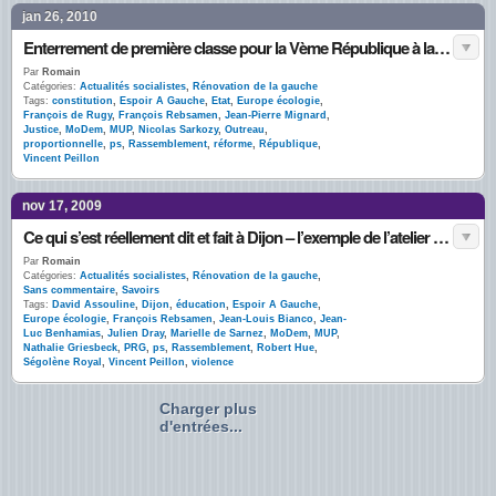
jan 26, 2010
Enterrement de première classe pour la Vème République à la Bellevilloise
Par
Romain
Catégories:
Actualités socialistes
,
Rénovation de la gauche
Tags:
constitution
,
Espoir A Gauche
,
Etat
,
Europe écologie
,
François de Rugy
,
François Rebsamen
,
Jean-Pierre Mignard
,
Justice
,
MoDem
,
MUP
,
Nicolas Sarkozy
,
Outreau
,
proportionnelle
,
ps
,
Rassemblement
,
réforme
,
République
,
Vincent Peillon
nov 17, 2009
Ce qui s’est réellement dit et fait à Dijon – l’exemple de l’atelier sur les violences
Par
Romain
Catégories:
Actualités socialistes
,
Rénovation de la gauche
,
Sans commentaire
,
Savoirs
Tags:
David Assouline
,
Dijon
,
éducation
,
Espoir A Gauche
,
Europe écologie
,
François Rebsamen
,
Jean-Louis Bianco
,
Jean-
Luc Benhamias
,
Julien Dray
,
Marielle de Sarnez
,
MoDem
,
MUP
,
Nathalie Griesbeck
,
PRG
,
ps
,
Rassemblement
,
Robert Hue
,
Ségolène Royal
,
Vincent Peillon
,
violence
Charger plus
d'entrées...