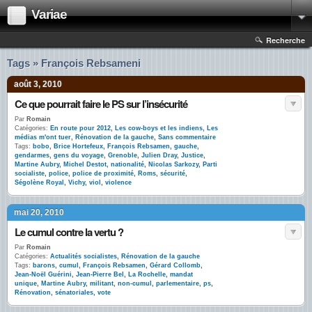
Variae
Recherche
Tags » François Rebsameni
août 3, 2010
Ce que pourrait faire le PS sur l’insécurité
Par
Romain
Catégories:
En route pour 2012
,
Les cow-boys et les indiens
,
Les
médias m'ont tuer
,
Rénovation de la gauche
,
Sans commentaire
Tags:
bobo
,
Brice Hortefeux
,
François Rebsamen
,
gauche
,
gendarmes
,
gens du voyage
,
Grenoble
,
Julien Dray
,
Justice
,
Martine Aubry
,
Michel Destot
,
nationalité
,
Nicolas Sarkozy
,
Parti
socialiste
,
police
,
police de proximité
,
Roms
,
sécurité
,
Ségolène Royal
,
Vichy
,
viol
,
violence
mai 20, 2010
Le cumul contre la vertu ?
Par
Romain
Catégories:
Actualités socialistes
,
Rénovation de la gauche
Tags:
barons
,
cumul
,
François Rebsamen
,
Gérard Collomb
,
Jean-Noël Guérini
,
Jean-Pierre Bel
,
La Rochelle
,
mandat
unique
,
Martine Aubry
,
militant
,
non-cumul
,
parlementaire
,
ps
,
Rénovation
,
sénatoriales
,
vote