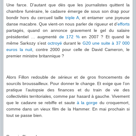
Une farce. D’autant que dès que les journalistes quittent la
chambre funéraire, le cadavre émerge de sous son drap pour
bondir hors du cercueil taille
triple A
, et entamer une joyeuse
danse macabre. Que vient-on nous parler de rigueur et d’
efforts
partagés, quand on annonce gravement le gel du salaire
présidentiel … augmenté
de 172 %
en 2007 ? Et quand le
même Sarkozy s’est
octroyé
durant le
G20
une suite à 37 000
euros la nuit
, contre 2000 pour celle de David Cameron, le
premier ministre britannique ?
Alors Fillon redouble de
sérieux
et de gros froncements de
sourcils broussailleux. Pour donner le change. Et exige que l’on
pratique l’autopsie des finances et du train de vie des
collectivités territoriales, comme par hasard à gauche. Vivement
que le cadavre se rebiffe et saute
à la gorge
du croquemort,
comme dans un vieux film de la Hammer. En mai prochain si
tout se passe bien.