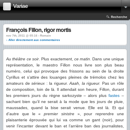
Variae
Recherche
François Fillon, rigor mortis
nov 7th, 2011 @ 05:16 › Romain
↓ Aller directement aux commentaires
Au théâtre ce soir
. Plus exactement,
ce matin
. Dans une unique
représentation, le maestro Fillon nous livre son plus beau
numéro, celui qui provoque des frissons au sein de la droite
Cyrillus et s’attire des louanges pleines de trémolos chez les
amateurs de
sérieux
: la rigueur.
Aaah
, la rigueur.
Pas un rôle
de composition, loin de là. Il attendait son heure, Fillon, durant
les premiers jours du règne sarkozyste – alors plus
fastes
–
sachant bien qu’il ne serait à la mode que les jours de pluie,
maussades, quand la bise serait venue. Elle est là. Et qui
d’autre que le «
premier sinistre
», pour reprendre une
plaisanterie éprouvée qui lui va comme un gant (noir), pour
venir l’incanter devant le ban et l’arrière ban des journalistes,