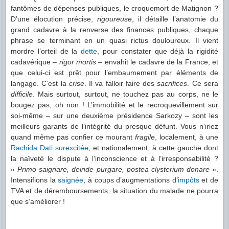
fantômes de dépenses publiques, le croquemort de Matignon ?
D’une élocution précise,
rigoureuse
, il détaille l’anatomie du
grand cadavre à la renverse des finances publiques, chaque
phrase se terminant en un quasi rictus douloureux. Il vient
mordre l’orteil de la
dette
, pour constater que déjà la rigidité
cadavérique –
rigor mortis
– envahit le cadavre de la France, et
que celui-ci est prêt pour l’embaumement par éléments de
langage. C’est la
crise
. Il va falloir faire des
sacrifices
. Ce sera
difficile
. Mais surtout, surtout, ne touchez pas au corps, ne le
bougez pas, oh non ! L’immobilité et le recroquevillement sur
soi-même – sur une deuxième présidence Sarkozy – sont les
meilleurs garants de l’intégrité du presque défunt. Vous n’iriez
quand même pas confier ce mourant
fragile
, localement, à une
Rachida
Dati
surexcitée
, et nationalement, à cette gauche dont
la naïveté le dispute à l’inconscience et à l’irresponsabilité ?
«
Primo saignare, deinde purgare, postea clysterium donare
».
Intensifions la
saignée
, à coups d’augmentations d’
impôts
et de
TVA et de déremboursements, la situation du malade ne pourra
que s’améliorer !