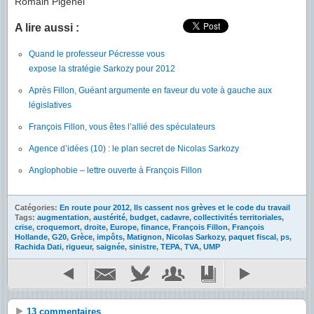
Romain Pigenel
A lire aussi :
Quand le professeur Pécresse vous
expose la stratégie Sarkozy pour 2012
Après Fillon, Guéant argumente en faveur du vote à gauche aux
législatives
François Fillon, vous êtes l’allié des spéculateurs
Agence d’idées (10) : le plan secret de Nicolas Sarkozy
Anglophobie – lettre ouverte à François Fillon
Catégories:
En route pour 2012
,
Ils cassent nos grèves et le code du travail
Tags:
augmentation
,
austérité
,
budget
,
cadavre
,
collectivités territoriales
,
crise
,
croquemort
,
droite
,
Europe
,
finance
,
François Fillon
,
François
Hollande
,
G20
,
Grèce
,
impôts
,
Matignon
,
Nicolas Sarkozy
,
paquet fiscal
,
ps
,
Rachida Dati
,
rigueur
,
saignée
,
sinistre
,
TEPA
,
TVA
,
UMP
13 commentaires