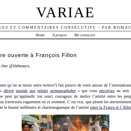
VARIAE
UES ET COMMENTAIRES CONSÉCUTIFS – PAR ROMAI
Home
À propos
Me contacter
re ouverte à François Fillon
, cher @fdebeauce,
mets qu’on se tutoie entre twittos?) fait preuve de votre amour de l’internation
 «
dérive
stupide
aux
relents
germanophobes
» que vous
perceviez
au sein d
s ne peut qu’applaudir ton souci courageux de mettre l’amitié entre les peu
ous traversons vaguement en ce moment. C’est vrai, que pèsent les atermoieme
nt la beauté millénaire et charlemagnesque de l’amitié
entre la France et l’All