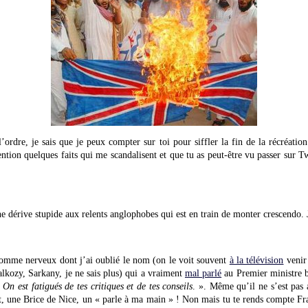
l’ordre, je sais que je peux compter sur toi pour siffler la fin de la récréation
ention quelques faits qui me scandalisent et que tu as peut-être vu passer sur T
ne dérive stupide aux relents anglophobes qui est en train de monter crescendo. J
mme nerveux dont j’ai oublié le nom (on le voit souvent
à la télévision
venir 
alkozy, Sarkany, je ne sais plus) qui a vraiment
mal parlé
au Premier ministre b
On est fatigués de tes critiques et de tes conseils
. ». Même qu’il ne s’est pas a
, une Brice de Nice, un « parle à ma main » ! Non mais tu te rends compte Fra