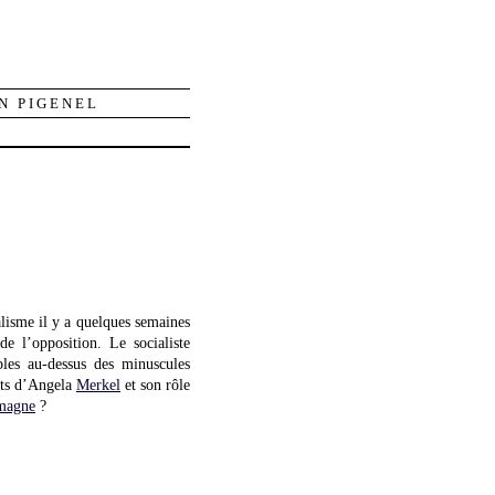
N PIGENEL
alisme il y a quelques semaines
e l’opposition. Le socialiste
ples au-dessus des minuscules
nts d’Angela
Merkel
et son rôle
emagne
?