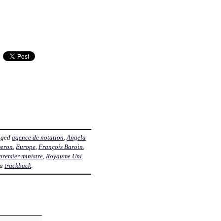
gged
agence de notation
,
Angela
eron
,
Europe
,
François Baroin
,
premier ministre
,
Royaume Uni
.
 a
trackback
.