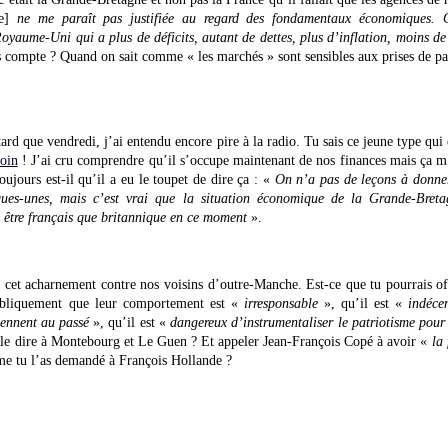
ce]
ne me paraît pas justifiée au regard des fondamentaux économiques. Ou
yaume-Uni qui a plus de déficits, autant de dettes, plus d’inflation, moins de 
 compte ? Quand on sait comme « les marchés » sont sensibles aux prises de paro
 tard que vendredi, j’ai entendu encore pire à la radio. Tu sais ce jeune type qui 
oin
! J’ai cru comprendre qu’il s’occupe maintenant de nos finances mais ça m’é
ujours est-il qu’il a eu le toupet de dire ça : «
On n’a pas de leçons à donner
ues-unes, mais c’est vrai que la situation économique de la Grande-Bretag
e être français que britannique en ce moment
».
cet acharnement contre nos voisins d’outre-Manche. Est-ce que tu pourrais off
ubliquement que leur comportement est «
irresponsable
», qu’il est «
indéce
iennent au passé
», qu’il est «
dangereux d’instrumentaliser le patriotisme pour 
le dire à Montebourg et Le Guen ? Et appeler Jean-François Copé à avoir «
la
e tu l’as demandé à François Hollande ?