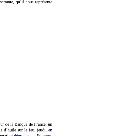
ortante, qu’il nous représente
neur de la Banque de France, un
e d’huile sur le feu, jeudi,
en
 notation
dégradent
. «
En outre,