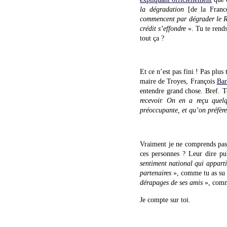
la dégradation
[de la Fran
commencent par dégrader le Ro
crédit s’effondre
». Tu te rends
tout ça ?
Et ce n’est pas fini ! Pas plus
maire de Troyes, François
Bar
entendre grand chose. Bref. To
recevoir. On en a reçu quelq
préoccupante, et qu’on préfèr
Vraiment je ne comprends pas 
ces personnes ? Leur dire p
sentiment national qui appart
partenaires
», comme tu as su 
dérapages de ses amis
», comm
Je compte sur toi.