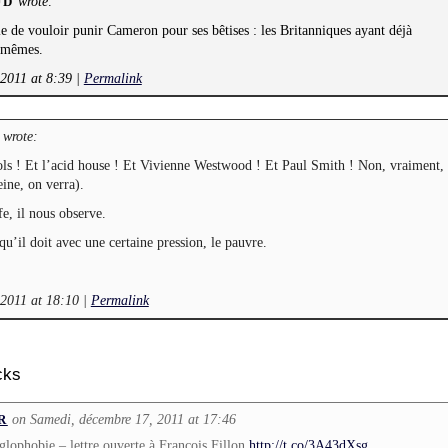
wrote:
UD
le de vouloir punir Cameron pour ses bêtises : les Britanniques ayant déjà
-mêmes.
2011 at 8:39
|
Permalink
wrote:
ols ! Et l’acid house ! Et Vivienne Westwood ! Et Paul Smith ! Non, vraiment,
ine, on verra).
e, il nous observe.
’il doit avec une certaine pression, le pauvre.
2011 at 18:10
|
Permalink
cks
on Samedi, décembre 17, 2011 at 17:46
R
ophobie – lettre ouverte à François Fillon
http://t.co/3A43dXsg