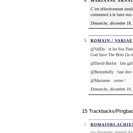
MARIANNE ARNA
C’est effectivement inuti
commencé à le faire eux
Dimanche, décembre 18, 
ROMAIN / VARIAE
@ValDo : et les Sex Pist
God Save The Brits (la re
@David Burlot : fais gaff
@Bemmbelly : faut dire qu
@Marianne : certes !
Dimanche, décembre 18, 
15 Trackbacks/Pingba
ROMAINBLACHIE
via @romain_pigenel Angl