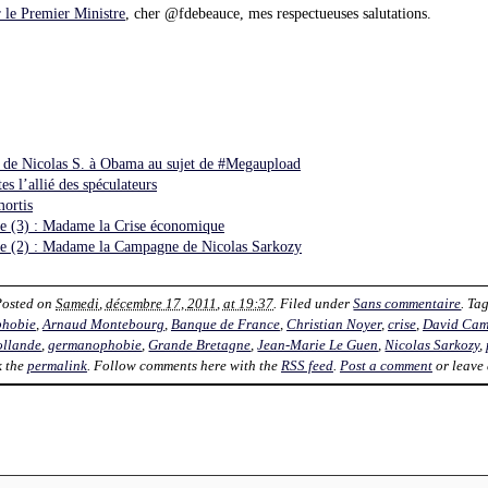
 le Premier Ministre
, cher @fdebeauce, mes respectueuses salutations.
de Nicolas S. à Obama au sujet de #Megaupload
es l’allié des spéculateurs
mortis
ae (3) : Madame la Crise économique
iae (2) : Madame la Campagne de Nicolas Sarkozy
Posted on
Samedi, décembre 17, 2011, at 19:37
. Filed under
Sans commentaire
. Ta
phobie
,
Arnaud Montebourg
,
Banque de France
,
Christian Noyer
,
crise
,
David Cam
ollande
,
germanophobie
,
Grande Bretagne
,
Jean-Marie Le Guen
,
Nicolas Sarkozy
,
 the
permalink
. Follow comments here with the
RSS feed
.
Post a comment
or leave