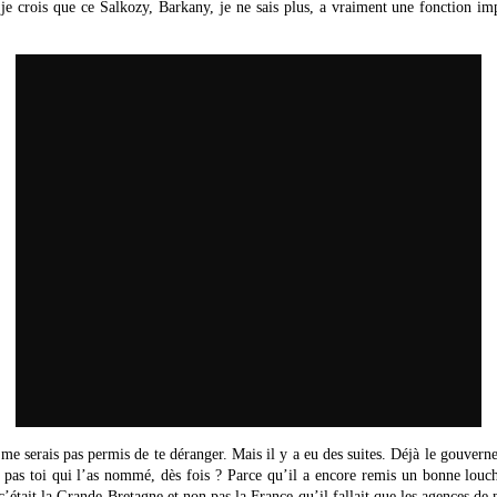
je crois que ce Salkozy, Barkany, je ne sais plus, a vraiment une fonction imp
e me serais pas permis de te déranger. Mais il y a eu des suites. Déjà le gouver
t pas toi qui l’as nommé, dès fois ? Parce qu’il a encore remis un bonne louch
’était la Grande-Bretagne et non pas la France qu’il fallait que les agences de