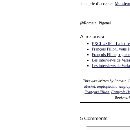
Je te prie d’accepter,
Monsieur
@Romain_Pigenel
A lire aussi :
EXCLUSIF – La lettre 
François Fillon, vous êt
François Fillon, rigor 
Les interviews de Vari
Les interviews de Var
This was written by
Romain
. 
Merkel
,
anglophobia
,
anglo
François Fillon
,
François H
Bookmark
5 Comments