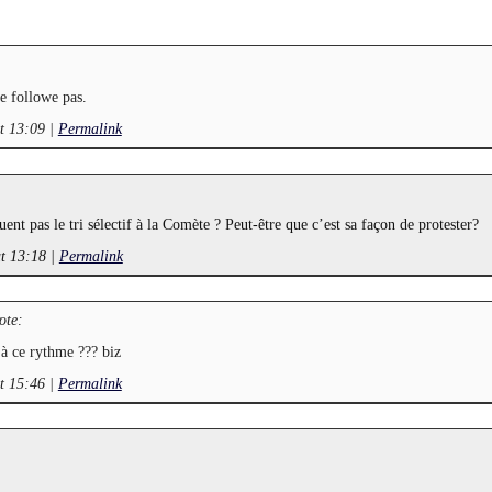
e followe pas.
at 13:09
|
Permalink
uent pas le tri sélectif à la Comète ? Peut-être que c’est sa façon de protester?
at 13:18
|
Permalink
ote:
 à ce rythme ??? biz
at 15:46
|
Permalink