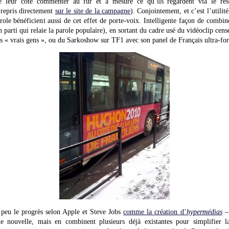
de leur côté commenter au fur et à mesure ce qu’ils regardent via le rés
 repris directement
sur le site de la campagne
). Conjointement, et c’est l’utilité
ole bénéficient aussi de cet effet de porte-voix. Intelligente façon de combin
 parti qui relaie la parole populaire), en sortant du cadre usé du vidéoclip censé
s « vrais gens », ou du Sarkoshow sur TF1 avec son panel de Français ultra-fo
 a peu le progrès selon Apple et Steve Jobs
comme la création d’
hypermédias
– 
e nouvelle, mais en combinent plusieurs déjà existantes pour simplifier 