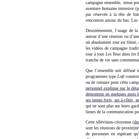
campagne ensemble, sinon pour
aventure humaine intensive (p
par réservée à la tête de lis
rencontres autour du bus. Les 
Deuxièmement, l’usage de la v
autour d’une réunion ou d’un
où absolument
tout
est filmé, 
les vidéos de campagne tradit
tour à tour
Les Yeux dans les 
tranche de vie sans commentair
Que l’ensemble soit diffusé en
programmes type
Loft
constru
ou de censure pour cette camp
personnel explique par le déta
démontent en quelques mots 
ses temps forts, ses à-côtés, s
qui ne sont plus sur leurs gar
lieues de la communication pol
Cette télévision-citoyenne (
de
sont les réunions de proximité 
de personnes en espérant qu’e