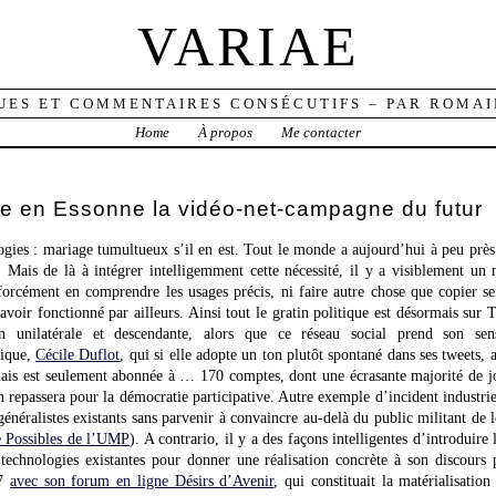
VARIAE
UES ET COMMENTAIRES CONSÉCUTIFS – PAR ROMAI
Home
À propos
Me contacter
te en Essonne la vidéo-net-campagne du futur
ogies : mariage tumultueux s’il en est. Tout le monde a aujourd’hui à peu près 
 Mais de là à intégrer intelligemment cette nécessité, il y a visiblement u
forcément en comprendre les usages précis, ni faire autre chose que copier 
 avoir fonctionné par ailleurs. Ainsi tout le gratin politique est désormais su
n unilatérale et descendante, alors que ce réseau social prend son sen
tique,
Cécile Duflot
, qui si elle adopte un ton plutôt spontané dans ses tweets
 mais est seulement abonnée à … 170 comptes, dont une écrasante majorité de j
n repassera pour la démocratie participative. Autre exemple d’incident industri
énéralistes existants sans parvenir à convaincre au-delà du public militant de le
e Possibles de l’UMP
). A contrario, il y a des façons intelligentes d’introdui
technologies existantes pour donner une réalisation concrète à son discours p
07
avec son forum en ligne Désirs d’Avenir
, qui constituait la matérialisati