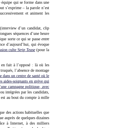
e équipe qui se forme dans une
ut s’exprime – la parole n’est
 successivement et animent les
(interview d’un candidat, clip
 longues séquences d’une heure
lque sorte ce qui se passe
entre
ance d’aujourd’hui, qui évoque
ssion culte
Strip Tease
(pour la
 en fait à l’opposé : là où les
e truqués, l’absence de montage
e dans un centre de santé où le
es aides-soignants en grève qui
d’une campagne politique, avec
ou intégrées par les candidats,
n est au bout du compte à mille
ique des actions habituelles que
ique auprès de quelques dizaines
âce à Internet, à des milliers