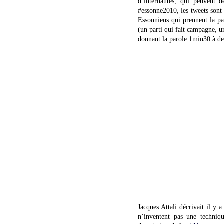
d’internautes, qui peuvent 
#essonne2010, les tweets sont
Essonniens qui prennent la par
(un parti qui fait campagne, un
donnant la parole 1min30 à de
Jacques Attali décrivait il y
n’inventent pas une techniqu