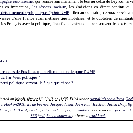
mpagne essonnienne
, qui remixe simultanément le bus au colza de Bayrou, la v
res en immersion,
les réseaux sociaux
, les émissions en direct continu et 
 détournement cynique type
lipdub
UMP
. Bien au contraire, ce
road-movie
à m
visage d’une France aussi métissée que mobilisée, et le quotidien de militants
les Français avec la politique, dont ils ne voient que trop souvent les excès et
ore ?
Créateurs de Possibles », excellente nouvelle pour l’UMP
 du Far West politique ?
parti politique servent-ils à quelque chose ?
Posted on
Mardi, février 16, 2010, at 11:35
. Filed under
Actualités socialistes
,
Geek
ne
,
Huchon2010
,
Ile de France
,
Jacques Attali
,
Jean-Paul Huchon
,
Julien Dray
,
lip
Tease
,
Télé Bocal
,
Twitter
,
vidéo
,
webcampagne
,
Youtube
. Bookmark the
permalink
RSS feed
.
Post a comment
or leave a
trackback
.