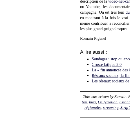
description de la
vidéo-net-ca
ou Youtube, les documentai
campagne. On est très loin
du
en montrant à la fois le vrai 
même contribuer à réconcilier 
les plus grand-guignolesques.
Romain Pigenel
A lire aussi :
Sondages : stop ou enc
Grosse fatigue 2.0
La « fin annoncée des 
Réseaux sociaux, la fin
Les réseaux sociaux de 
This was written by
Romain
. 
bus
,
buzz
,
Dailymotion
,
Esson
régionales
,
streaming
,
Strip 