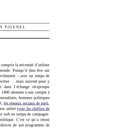
N PIGENEL
compris la nécessité d’utiliser
n monde. Puisqu’il
faut
être sur
servilement – avec un temps de
r Twitter … mais souvent pour y
s dans l’échange réciproque
, a 1400 abonnés à son compte à
ournalistes, hommes politiques
el,
les réseaux sociaux de parti
,
ur utilité (
voir les chiffres de
re le web en temps de campagne.
olitique. C’est ce qu’a réussi
on directe de son programme de