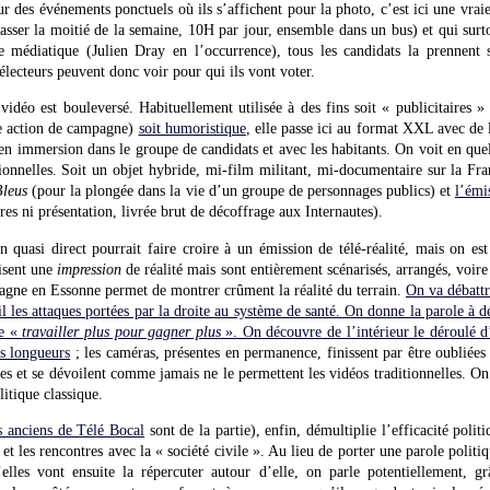
 des événements ponctuels où ils s’affichent pour la photo, c’est ici une vrai
asser la moitié de la semaine, 10H par jour, ensemble dans un bus) et qui surto
te médiatique (Julien Dray en l’occurrence), tous les candidats la prennent
électeurs peuvent donc voir pour qui ils vont voter.
idéo est bouleversé. Habituellement utilisée à des fins soit « publicitaires » 
e action de campagne)
soit humoristique
, elle passe ici au format XXL avec de
en immersion dans le groupe de candidats et avec les habitants. On voit en que
ionnelles. Soit un objet hybride, mi-film militant, mi-documentaire sur la Fr
Bleus
(pour la plongée dans la vie d’un groupe de personnages publics) et
l’émi
es ni présentation, livrée brut de décoffrage aux Internautes).
 quasi direct pourrait faire croire à un émission de télé-réalité, mais on est
isent une
impression
de réalité mais sont entièrement scénarisés, arrangés, voir
agne en Essonne permet de montrer crûment la réalité du terrain.
On va débattr
il les attaques portées par la droite au système de santé. On donne la parole à d
le «
travailler plus pour gagner plus
». On découvre de l’intérieur le déroulé 
es longueurs
; les caméras, présentes en permanence, finissent par être oubliées 
des et se dévoilent comme jamais ne le permettent les vidéos traditionnelles. O
itique classique.
s anciens de Télé Bocal
sont de la partie), enfin, démultiplie l’efficacité polit
et les rencontres avec la « société civile ». Au lieu de porter une parole polit
lles vont ensuite la répercuter autour d’elle, on parle potentiellement, gr