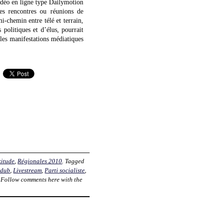
idéo en ligne type Dailymotion
les rencontres ou réunions de
i-chemin entre télé et terrain,
 politiques et d’élus, pourrait
 les manifestations médiatiques
itude
,
Régionales 2010
. Tagged
 dub
,
Livestream
,
Parti socialiste
,
. Follow comments here with the