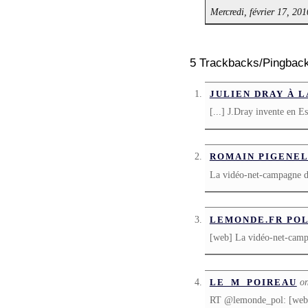
Mercredi, février 17, 201
5 Trackbacks/Pingbac
JULIEN DRAY À L
[...] J.Dray invente en E
ROMAIN PIGENE
La vidéo-net-campagne 
LEMONDE.FR POL
[web] La vidéo-net-camp
on
LE_M_POIREAU
RT @lemonde_pol: [web]