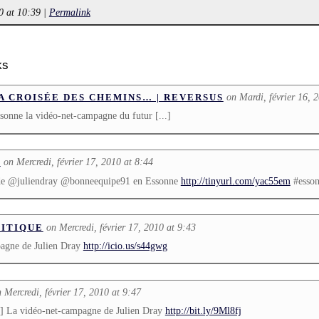
0 at 10:39
|
Permalink
ks
on Mardi, février 16, 
A CROISÉE DES CHEMINS… | REVERSUS
ssonne la vidéo-net-campagne du futur [...]
on Mercredi, février 17, 2010 at 8:44
L
de @juliendray @bonneequipe91 en Essonne
http://tinyurl.com/yac55em
#esso
on Mercredi, février 17, 2010 at 9:43
ITIQUE
agne de Julien Dray
http://icio.us/s44gwg
 Mercredi, février 17, 2010 at 9:47
 La vidéo-net-campagne de Julien Dray
http://bit.ly/9Ml8fj