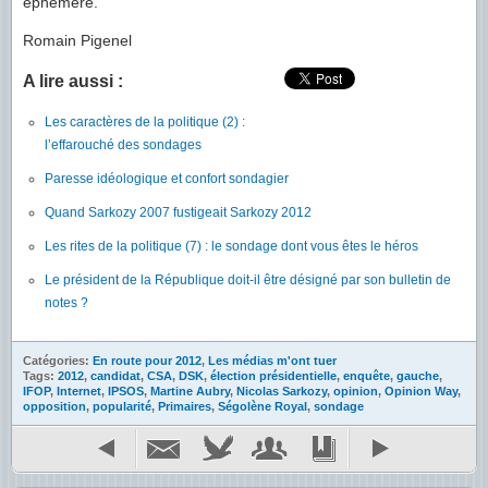
éphémère.
Romain Pigenel
A lire aussi :
Les caractères de la politique (2) :
l’effarouché des sondages
Paresse idéologique et confort sondagier
Quand Sarkozy 2007 fustigeait Sarkozy 2012
Les rites de la politique (7) : le sondage dont vous êtes le héros
Le président de la République doit-il être désigné par son bulletin de
notes ?
Catégories:
En route pour 2012
,
Les médias m'ont tuer
Tags:
2012
,
candidat
,
CSA
,
DSK
,
élection présidentielle
,
enquête
,
gauche
,
IFOP
,
Internet
,
IPSOS
,
Martine Aubry
,
Nicolas Sarkozy
,
opinion
,
Opinion Way
,
opposition
,
popularité
,
Primaires
,
Ségolène Royal
,
sondage