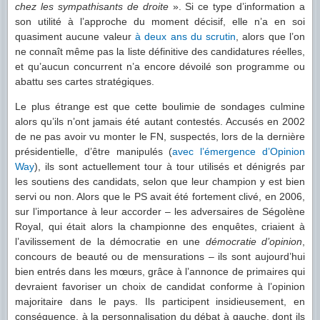
chez les sympathisants de droite
». Si ce type d’information a
son utilité à l’approche du moment décisif, elle n’a en soi
quasiment aucune valeur
à deux ans du scrutin
, alors que l’on
ne connaît même pas la liste définitive des candidatures réelles,
et qu’aucun concurrent n’a encore dévoilé son programme ou
abattu ses cartes stratégiques.
Le plus étrange est que cette boulimie de sondages culmine
alors qu’ils n’ont jamais été autant contestés. Accusés en 2002
de ne pas avoir vu monter le FN, suspectés, lors de la dernière
présidentielle, d’être manipulés (
avec l’émergence d’Opinion
Way
), ils sont actuellement tour à tour utilisés et dénigrés par
les soutiens des candidats, selon que leur champion y est bien
servi ou non. Alors que le PS avait été fortement clivé, en 2006,
sur l’importance à leur accorder – les adversaires de Ségolène
Royal, qui était alors la championne des enquêtes, criaient à
l’avilissement de la démocratie en une
démocratie d’opinion
,
concours de beauté ou de mensurations – ils sont aujourd’hui
bien entrés dans les mœurs, grâce à l’annonce de primaires qui
devraient favoriser un choix de candidat conforme à l’opinion
majoritaire dans le pays. Ils participent insidieusement, en
conséquence, à la personnalisation du débat à gauche, dont ils