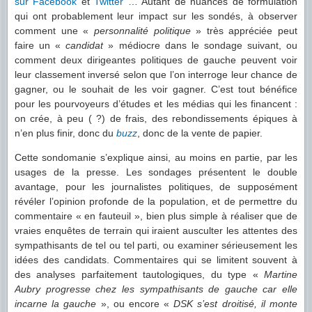
sur Facebook
et
Twitter
… Autant de nuances de formulation
qui ont probablement leur impact sur les sondés, à observer
comment une «
personnalité politique
» très appréciée peut
faire un «
candidat
» médiocre dans le sondage suivant, ou
comment deux dirigeantes politiques de gauche peuvent voir
leur classement inversé selon que l’on interroge leur chance de
gagner, ou le souhait de les voir gagner. C’est tout bénéfice
pour les pourvoyeurs d’études et les médias qui les financent :
on crée, à peu ( ?) de frais, des rebondissements épiques à
n’en plus finir, donc du
buzz
, donc de la vente de papier.
Cette sondomanie s’explique ainsi, au moins en partie, par les
usages de la presse. Les sondages présentent le double
avantage, pour les journalistes politiques, de supposément
révéler l’opinion profonde de la population, et de permettre du
commentaire « en fauteuil », bien plus simple à réaliser que de
vraies enquêtes de terrain qui iraient ausculter les attentes des
sympathisants de tel ou tel parti, ou examiner sérieusement les
idées des candidats. Commentaires qui se limitent souvent à
des analyses parfaitement tautologiques, du type «
Martine
Aubry progresse chez les sympathisants de gauche car elle
incarne la gauche
», ou encore «
DSK s’est droitisé, il monte