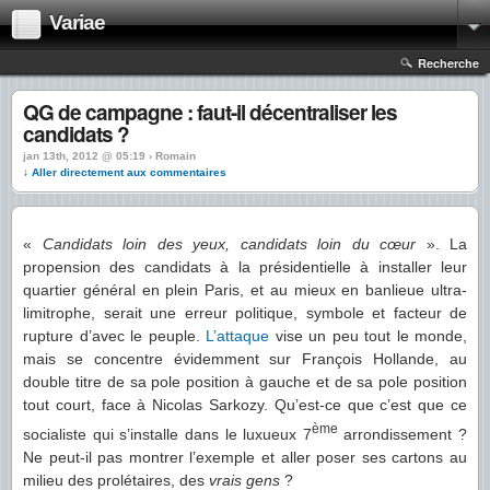
Variae
Recherche
QG de campagne : faut-il décentraliser les
candidats ?
jan 13th, 2012 @ 05:19 › Romain
↓ Aller directement aux commentaires
«
Candidats loin des yeux, candidats loin du cœur
». La
propension des candidats à la présidentielle à installer leur
quartier général en plein Paris, et au mieux en banlieue ultra-
limitrophe, serait une erreur politique, symbole et facteur de
rupture d’avec le peuple.
L’attaque
vise un peu tout le monde,
mais se concentre évidemment sur François Hollande, au
double titre de sa pole position à gauche et de sa pole position
tout court, face à Nicolas Sarkozy. Qu’est-ce que c’est que ce
ème
socialiste qui s’installe dans le luxueux 7
arrondissement ?
Ne peut-il pas montrer l’exemple et aller poser ses cartons au
milieu des prolétaires, des
vrais gens
?