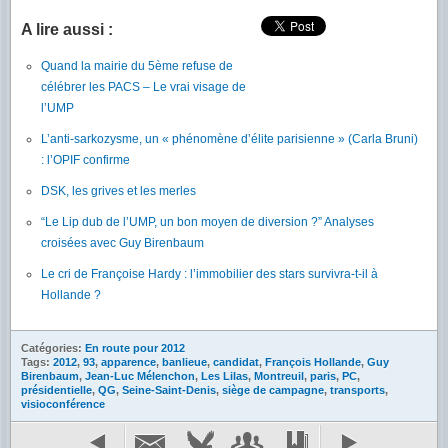
A lire aussi :
Quand la mairie du 5ème refuse de
célébrer les PACS – Le vrai visage de
l’UMP
L’anti-sarkozysme, un « phénomène d’élite parisienne » (Carla Bruni)
: l’OPIF confirme
DSK, les grives et les merles
“Le Lip dub de l’UMP, un bon moyen de diversion ?” Analyses
croisées avec Guy Birenbaum
Le cri de Françoise Hardy : l’immobilier des stars survivra-t-il à
Hollande ?
Catégories:
En route pour 2012
Tags:
2012
,
93
,
apparence
,
banlieue
,
candidat
,
François Hollande
,
Guy
Birenbaum
,
Jean-Luc Mélenchon
,
Les Lilas
,
Montreuil
,
paris
,
PC
,
présidentielle
,
QG
,
Seine-Saint-Denis
,
siège de campagne
,
transports
,
visioconférence