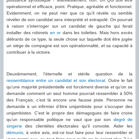
opérationnel et efficace, point. Pratique, agréable et fonctionnel.
Evidemment, on ne peut nier que ce qu’il révèle ou semble
révéler de son candidat sera interprété et extrapolé. On pourrait
à raison s’interroger sur un candidat de gauche qui ferait
installer des robinets
en or
dans les toilettes. Mais hors excès
délirants de ce type, la seule chose sur laquelle doit être jugée
un siège de compagne est son opérationnalité, et sa capacité à
contribuer à la victoire.
Deuxièmement, l’éternelle et stérile question de la
ressemblance entre un candidat et son électorat
. Outre le fait
qu’une majorité présidentielle est forcément diverse et qu’on se
demande comment un seul homme pourrait ressembler à 50%
des Français, c’est là encore une fausse piste. Personne ne
demande à un infirmier d’être unijambiste pour s’occuper des
unijambistes. C’est le propre des démagogues de faire croire
qu’un responsable politique ne vaut que par son
degré de
singerie
des clientèles électorales qu’il convoite. Aider les
démunis
, à votre avis, est-ce tout faire pour leur ressembler et
vivre parmi eux, ou tout faire pour qu’ils ne le soient plus ? La