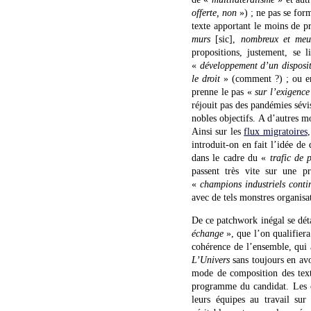
offerte, non
») ; ne pas se form
texte apportant le moins de p
murs
[sic],
nombreux et meur
propositions, justement, se l
«
développement d’un dispositi
le droit
» (comment ?) ; ou e
prenne le pas «
sur l’exigence
réjouit pas des pandémies sévi
nobles objectifs. A d’autres m
Ainsi sur les
flux migratoires
introduit-on en fait l’idée de
dans le cadre du «
trafic de 
passent très vite sur une p
«
champions industriels conti
avec de tels monstres organis
De ce patchwork inégal se dét
échange
», que l’on qualifiera
cohérence de l’ensemble, qui 
L’Univers
sans toujours en avo
mode de composition des tex
programme du candidat. Les ca
leurs équipes au travail sur