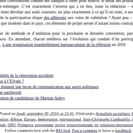
ntes contributions comme des banques d’idées pour nourrir le débat des primair
e-méninges. C’est exactement l’inverse qui a eu lieu, toute la rédaction – e
 étant dévolue aux seuls
courants
, ou plus exactement à ce qu’il en reste, à sav
de la participation étique
des adhérents
aux votes de validation ? Ayant peu – o
que modeste dans le pays, ces éléments de projet seront d’autant moins contrai
er de méthode et d’ambition pour la prochaine et dernière convention, part
nces. En attendant, chacun méditera sur l’évolution qui conduit d’un particip
7,
à une organisation essentiellement bureaucratique de la réflexion
en 2010.
bliés de la rénovation socialiste
o à l’Elysée ?
donnent une leçon de communication aux partis politiques
me patchwork
aration de candidature de Martine Aubry
 Posted on
Jeudi, septembre 30, 2010, at 23:41
. Filed under
Actualités socialistes
,
ntion
,
défense
,
Europe
,
Immigration
,
international
,
Jean-Christophe Cambadélis
,
nde
,
ONU
,
Primaires
,
programme
,
projet
,
protectionnisme
,
ps
,
relations internatio
Follow comments here with the
RSS feed
.
Post a comment
or leave a
trackback
.