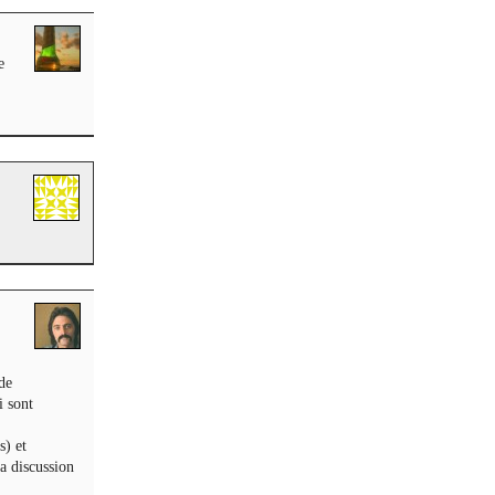
e
de
i sont
s) et
a discussion