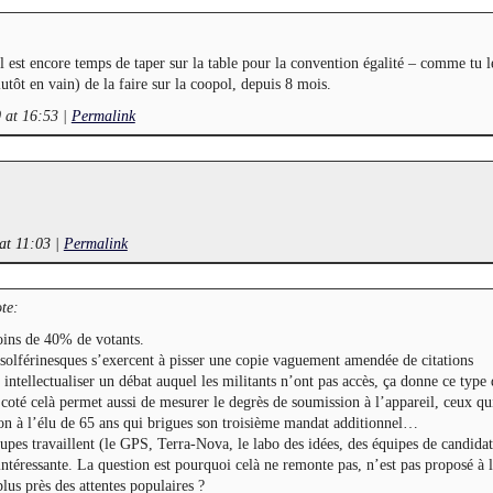
 est encore temps de taper sur la table pour la convention égalité – comme tu l
utôt en vain) de la faire sur la coopol, depuis 8 mois.
0 at 16:53
|
Permalink
at 11:03
|
Permalink
te:
oins de 40% de votants.
solférinesques s’exercent à pisser une copie vaguement amendée de citations
 intellectualiser un débat auquel les militants n’ont pas accès, ça donne ce type 
 coté celà permet aussi de mesurer le degrès de soumission à l’appareil, ceux qu
ion à l’élu de 65 ans qui brigues son troisième mandat additionnel…
pes travaillent (le GPS, Terra-Nova, le labo des idées, des équipes de candidat
intéressante. La question est pourquoi celà ne remonte pas, n’est pas proposé à l
plus près des attentes populaires ?