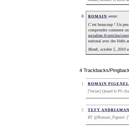
wrote:
ROMAIN
C’est beaucoup ! Un peu p
comprendre comment on at
socialiste.fr/articles/co
national avec des fédés a
Mardi, octobre 5, 2010 a
4 Trackbacks/Pingbac
ROMAIN PIGENE
[Variae] Quand le PS cha
TEFY ANDRIAMA
RT @Romain_Pigenel: [Va