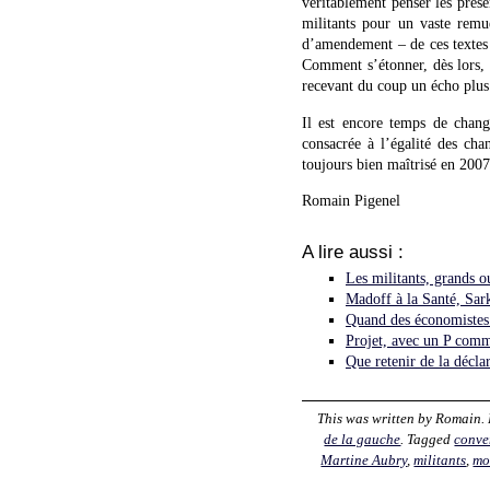
véritablement penser les prése
militants pour un vaste remu
d’amendement – de ces textes
Comment s’étonner, dès lors, 
recevant du coup un écho plus 
Il est encore temps de chang
consacrée à l’égalité des cha
toujours bien maîtrisé en 200
Romain Pigenel
A lire aussi :
Les militants, grands ou
Madoff à la Santé, Sark
Quand des économistes 
Projet, avec un P com
Que retenir de la décl
This was written by
Romain
.
de la gauche
. Tagged
conve
Martine Aubry
,
militants
,
mo