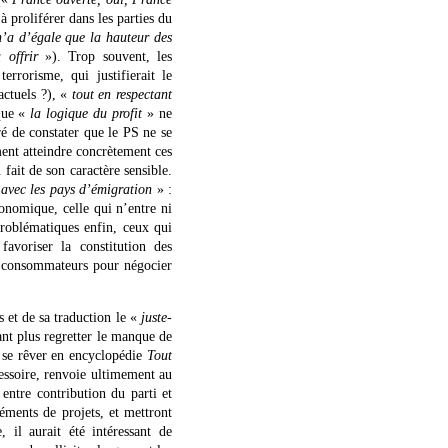
 proliférer dans les parties du
n’a d’égale que la hauteur des
 offrir
»). Trop souvent, les
errorisme, qui justifierait le
actuels ?), «
tout en respectant
que «
la logique du profit
» ne
é de constater que le PS ne se
ment atteindre concrètement ces
fait de son caractère sensible.
s avec les pays d’émigration
» :
conomique, celle qui n’entre ni
roblématiques enfin, ceux qui
avoriser la constitution des
x consommateurs pour négocier
 et de sa traduction le «
juste-
tant plus regretter le manque de
e se rêver en encyclopédie
Tout
cessoire, renvoie ultimement au
 entre contribution du parti et
éments de projets, et mettront
 il aurait été intéressant de