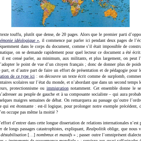
 texte touffu, plutôt que dense, de 20 pages. Alors que le premier parti d’opp
gémonie idéologique
»
, il commence par parler ici pendant deux pages de l’éc
équemment dans le corps du document, comme s’il était impossible de construi
matique, on se demande rapidement pour quel lecteur ce document a été écrit.
 il est censé parler, au minimum, aux militants, et plus largement, on peut l
’adopter le point de vue d’un citoyen français ; donc de donner plus de poid
part, et d’autre part de faire un effort de présentation et de pédagogie pour 
ation de ce type ici
: on découvre un texte écrit comme de surplomb, commen
aires scolaires sur l’état du monde, et n’abordant que dans un second temps le
teurs, protectionnisme ou
immigration
notamment. Cet ensemble donne le sen
 s’adresser au peuple de gauche et à sa composante socialiste – qui aura proba
elques maigres semaines de débat. On remarquera au passage qu’outre l’ordre 
ive qui est étonnante : est-il logique, pour prolonger notre exemple précédent,
’en occupe pas même la moitié ?
effort d’entrer dans cette longue dissertation de relations internationales n’est 
ter de longs passages catastrophistes, expliquant,
Realpolitik
oblige, que nous 
 déstabilisation
[…]
nombreux et massifs
» ; passer outre l’omniprésent dialecte
res «
instruments de gouvernance mondiale
» ; survivre aux quasi raffarinades