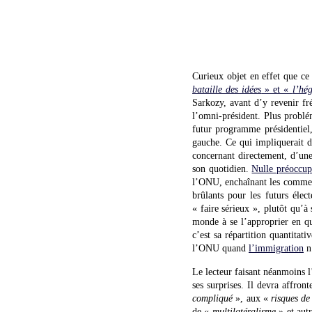
Curieux objet en effet que ce
bataille des idées
» et «
l’hé
Sarkozy, avant d’y revenir fr
l’omni-président. Plus problé
futur programme présidentiel,
gauche. Ce qui impliquerait d
concernant directement, d’une 
son quotidien.
Nulle préoccup
l’ONU, enchaînant les comment
brûlants pour les futurs élec
« faire sérieux », plutôt qu’à
monde à se l’approprier en qu
c’est sa répartition quantitat
l’ONU quand
l’immigration
n
Le lecteur faisant néanmoins l’
ses surprises. Il devra affron
compliqué
», aux «
risques de
de «
multilatéralisme
» et aut