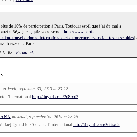
lus de 10% de participation à Paris. Toujours est-il que j’ai du mal à
teint 36,4 (tiens, pile votre score :
http://www.parti-
nvention-nouvelle-donne-internationale-et-europeenne-les-socialistes-rassembles
)
ussi basses que Paris.
t 15:02
|
Permalink
ks
on Jeudi, septembre 30, 2010 at 23:12
L
nte l’international
http://tinyurl.com/2d8rxd2
on Jeudi, septembre 30, 2010 at 23:25
NANA
riae] Quand le PS chante l’international
http://tinyurl.com/2d8rxd2