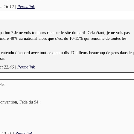
at 16:12
|
Permalink
pation ? Je ne vois toujours rien sur le site du parti. Cela étant, je ne vois pas
indre 40% au national alors que c’est du 10-15% qui remonte de toutes les
en entendu d’accord avec tout ce que tu dis. D’ailleurs beaucoup de gens dans le 
pas.
at 22:46
|
Permalink
te:
 convention, Fédé du 94 :
t 13:51
|
Permalink