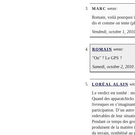
wrote:
MARC
Romain, voilà pourquoi il
dis et comme on tente (pl
Vendredi, octobre 1, 201
wrote:
ROMAIN
“On” ? Le GPS ?
Samedi, octobre 2, 2010 
wro
LORÉAL ALAIN
Le verdict est tombé : m
Quand des apparatchicks 
livresques en s’imaginant
participation. D’un autre
redevables de leur situat
Pendant ce temps des grou
produisent de la matière 
du terrain, synthétisé au 