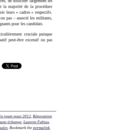
es, de solliciter largement les
t la majorité de la procédure
oir leurs « cadres » respectifs.
u pas – associé les militants,
gnants pour les candidats.
iculièrement cruciale puisque
atif peut-être excessif ou pas
En route pour 2012
,
Rénovation
juste échange
,
Laurent Fabius
,
nales
. Bookmark the
permalink
.