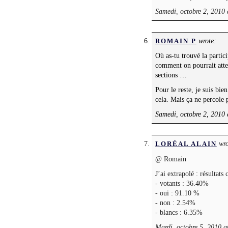
Samedi, octobre 2, 2010 
wrote:
ROMAIN P
Où as-tu trouvé la partici
comment on pourrait atte
sections …
Pour le reste, je suis bi
cela. Mais ça ne percole 
Samedi, octobre 2, 2010 
wro
LORÉAL ALAIN
@ Romain
J’ai extrapolé : résultats
- votants : 36.40%
- oui : 91.10 %
- non : 2.54%
- blancs : 6.35%
Mardi, octobre 5, 2010 a