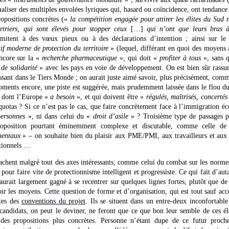
aliser des multiples envolées lyriques qui, hasard ou coïncidence, ont tendance à
ropositions concrètes («
la compétition engagée pour attirer les élites du Sud 
triers, qui sont élevés pour stopper ceux
[…]
qui n’ont que leurs bras à
imitent à des vœux pieux ou à des déclarations d’intention ; ainsi sur le t
f moderne de protection du territoire
» (lequel, différant en quoi des moyens 
ncore sur la «
recherche pharmaceutique
», qui doit «
profiter à tous
», sans 
 de solidarité
» avec les pays en voie de développement. On est bien sûr rassur
ssant dans le Tiers Monde ; on aurait juste aimé savoir, plus précisément, com
oments encore, une piste est suggérée, mais prudemment laissée dans le flou du 
, dont l’Europe «
a besoin
», et qui doivent être «
régulés, maîtrisés, concerté
 quotas ? Si ce n’est pas le cas, que faire concrètement face à l’immigration é
personnes
», ni dans celui du «
droit d’asile
» ? Troisième type de passages p
roposition pourtant éminemment complexe et discutable, comme celle de f
nentaux
» – on souhaite bien du plaisir aux PME/PMI, aux travailleurs et au
ationnels …
achent malgré tout des axes intéressants, comme celui du combat sur les normes
 pour faire vite de protectionnisme intelligent et progressiste. Ce qui fait d’au
aurait largement gagné à se recentrer sur quelques lignes fortes, plutôt que d
ir les moyens. Cette question de forme et d’organisation, qui est tout sauf ac
tes des
conventions du projet
. Ils se situent dans un entre-deux inconfortable
ndidats, on peut le deviner, ne feront que ce que bon leur semble de ces él
 des propositions plus concrètes. Personne n’étant dupe de ce futur proche,