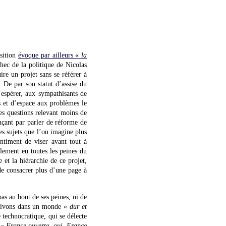
osition
évoque par ailleurs «
la
hec de la politique de Nicolas
re un projet sans se référer à
 De par son statut d’assise du
’espérer, aux sympathisants de
s et d’espace aux problèmes le
les questions relevant moins de
çant par parler de réforme de
s sujets que l’on imagine plus
timent de viser avant tout à
blement eu toutes les peines du
et la hiérarchie de ce projet,
 de consacrer plus d’une page à
pas au bout de ses peines, ni de
vivons dans un monde «
dur et
 technocratique, qui se délecte
 («
France ouverte, oui, France