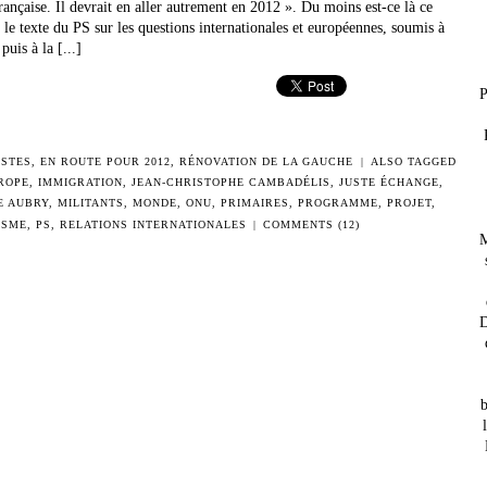
française. Il devrait en aller autrement en 2012 ». Du moins est-ce là ce
e texte du PS sur les questions internationales et européennes, soumis à
uis à la [...]
P
ISTES
,
EN ROUTE POUR 2012
,
RÉNOVATION DE LA GAUCHE
|
ALSO TAGGED
ROPE
,
IMMIGRATION
,
JEAN-CHRISTOPHE CAMBADÉLIS
,
JUSTE ÉCHANGE
,
E AUBRY
,
MILITANTS
,
MONDE
,
ONU
,
PRIMAIRES
,
PROGRAMME
,
PROJET
,
ISME
,
PS
,
RELATIONS INTERNATIONALES
|
COMMENTS (12)
M
D
b