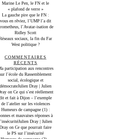
Marine Le Pen, le FN et le
« plafond de verre »
La gauche pire que le FN :
vous en rêviez, l’UMP l’a dit
rometheus, l’Avatar-isation de
Ridley Scott
Réseaux sociaux, la fin du Far
West politique ?
COMMENTAIRES
RÉCENTS
a participation aux rencontres
sur l’école du Rassemblement
social, écologique et
démocrateJulien Dray | Julien
ray
on
Ce qui s’est réellement
dit et fait à Dijon – l’exemple
de l’atelier sur les violences
Humeurs de campagne (1) :
onnes et mauvaises réponses à
l’insécuritéJulien Dray | Julien
Dray
on
Ce que pourrait faire
le PS sur l’insécurité
Humeurs de campagne (2) –