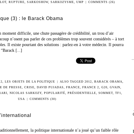
LOT
,
RUPTURE
,
SARKOSHOW
,
SARKOZYSME
,
UMP
|
COMMENTS (26)
tique (3) : le Barack Obama
n moment difficile, une chute passagère de crédibilité, un trou d’air
coup n’osent pas parler de ces problèmes trop souvent considérés – à tort
. Il existe pourtant des solutions : parlez-en à votre médecin. Il pourra
 “Barack [...]
12
,
LES OBJETS DE LA POLITIQUE
|
ALSO TAGGED
2012
,
BARACK OBAMA
,
E DE PRESSE
,
CRISE
,
DAVID PUJADAS
,
FRANCE
,
FRANCE 2
,
G20
,
GVAIN
,
RARI
,
NICOLAS SARKOZY
,
POPULARITÉ
,
PRÉSIDENTIELLE
,
SOMMET
,
TF1
,
USA
|
COMMENTS (30)
international
raditionnellement, la politique internationale n’a joué qu’un faible rôle