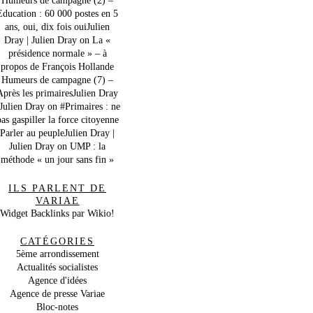
Education : 60 000 postes en 5
ans, oui, dix fois ouiJulien
Dray | Julien Dray
on
La «
présidence normale » – à
propos de François Hollande
Humeurs de campagne (7) –
Après les primairesJulien Dray
 Julien Dray
on
#Primaires : ne
as gaspiller la force citoyenne
Parler au peupleJulien Dray |
Julien Dray
on
UMP : la
méthode « un jour sans fin »
ILS PARLENT DE
VARIAE
Widget Backlinks par Wikio!
CATÉGORIES
5ème arrondissement
Actualités socialistes
Agence d'idées
Agence de presse Variae
Bloc-notes