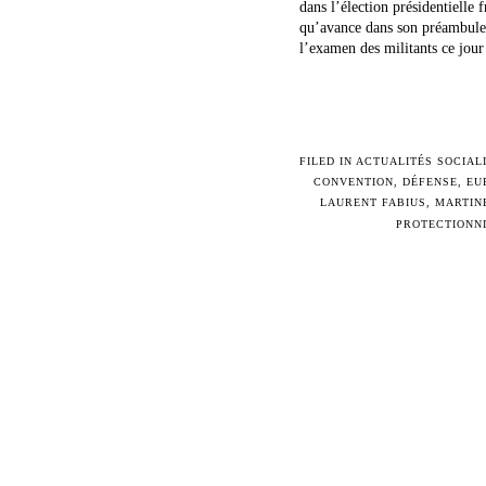
dans l’élection présidentielle 
qu’avance dans son préambule l
l’examen des militants ce jour p
FILED IN
ACTUALITÉS SOCIAL
CONVENTION
,
DÉFENSE
,
EU
LAURENT FABIUS
,
MARTIN
PROTECTIONN