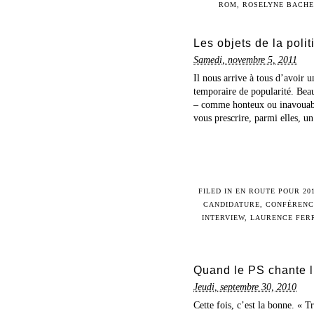
ROM
,
ROSELYNE BACHE
Les objets de la poli
Samedi, novembre 5, 2011
Il nous arrive à tous d’avoir u
temporaire de popularité. Beau
– comme honteux ou inavouables
vous prescrire, parmi elles, un
FILED IN
EN ROUTE POUR 20
CANDIDATURE
,
CONFÉRENC
INTERVIEW
,
LAURENCE FER
Quand le PS chante l’
Jeudi, septembre 30, 2010
Cette fois, c’est la bonne. « T