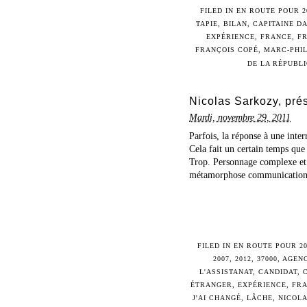
FILED IN
EN ROUTE POUR 2
TAPIE
,
BILAN
,
CAPITAINE D
EXPÉRIENCE
,
FRANCE
,
FR
FRANÇOIS COPÉ
,
MARC-PHIL
DE LA RÉPUBL
Nicolas Sarkozy, prés
Mardi, novembre 29, 2011
Parfois, la réponse à une inte
Cela fait un certain temps que
Trop. Personnage complexe et 
métamorphose communicationne
FILED IN
EN ROUTE POUR 20
2007
,
2012
,
37000
,
AGENC
L'ASSISTANAT
,
CANDIDAT
,
ÉTRANGER
,
EXPÉRIENCE
,
FR
J'AI CHANGÉ
,
LÂCHE
,
NICOL