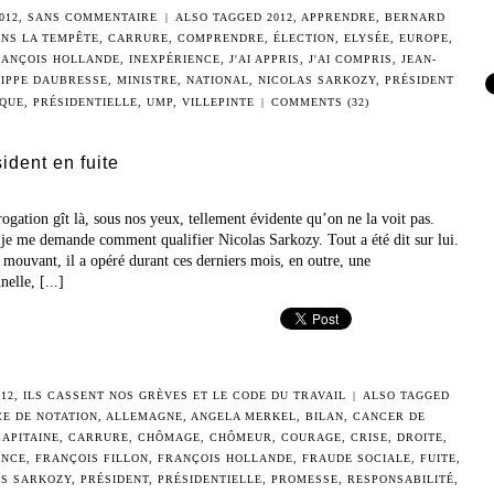
012
,
SANS COMMENTAIRE
|
ALSO TAGGED
2012
,
APPRENDRE
,
BERNARD
ANS LA TEMPÊTE
,
CARRURE
,
COMPRENDRE
,
ÉLECTION
,
ELYSÉE
,
EUROPE
,
ANÇOIS HOLLANDE
,
INEXPÉRIENCE
,
J'AI APPRIS
,
J'AI COMPRIS
,
JEAN-
IPPE DAUBRESSE
,
MINISTRE
,
NATIONAL
,
NICOLAS SARKOZY
,
PRÉSIDENT
IQUE
,
PRÉSIDENTIELLE
,
UMP
,
VILLEPINTE
|
COMMENTS (32)
ident en fuite
rrogation gît là, sous nos yeux, tellement évidente qu’on ne la voit pas.
 je me demande comment qualifier Nicolas Sarkozy. Tout a été dit sur lui.
mouvant, il a opéré durant ces derniers mois, en outre, une
lle, [...]
12
,
ILS CASSENT NOS GRÈVES ET LE CODE DU TRAVAIL
|
ALSO TAGGED
E DE NOTATION
,
ALLEMAGNE
,
ANGELA MERKEL
,
BILAN
,
CANCER DE
CAPITAINE
,
CARRURE
,
CHÔMAGE
,
CHÔMEUR
,
COURAGE
,
CRISE
,
DROITE
,
ANCE
,
FRANÇOIS FILLON
,
FRANÇOIS HOLLANDE
,
FRAUDE SOCIALE
,
FUITE
,
AS SARKOZY
,
PRÉSIDENT
,
PRÉSIDENTIELLE
,
PROMESSE
,
RESPONSABILITÉ
,