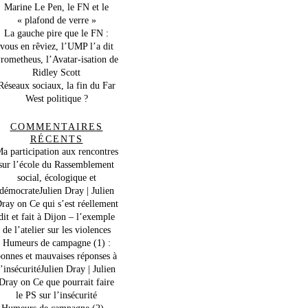
Marine Le Pen, le FN et le
« plafond de verre »
La gauche pire que le FN :
vous en rêviez, l’UMP l’a dit
rometheus, l’Avatar-isation de
Ridley Scott
Réseaux sociaux, la fin du Far
West politique ?
COMMENTAIRES
RÉCENTS
a participation aux rencontres
sur l’école du Rassemblement
social, écologique et
démocrateJulien Dray | Julien
ray
on
Ce qui s’est réellement
dit et fait à Dijon – l’exemple
de l’atelier sur les violences
Humeurs de campagne (1) :
onnes et mauvaises réponses à
l’insécuritéJulien Dray | Julien
Dray
on
Ce que pourrait faire
le PS sur l’insécurité
Humeurs de campagne (2) –