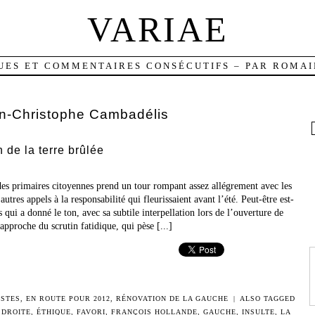
VARIAE
UES ET COMMENTAIRES CONSÉCUTIFS – PAR ROMAI
n-Christophe Cambadélis
n de la terre brûlée
des primaires citoyennes prend un tour rompant assez allégrement avec les
 autres appels à la responsabilité qui fleurissaient avant l’été. Peut-être est-
qui a donné le ton, avec sa subtile interpellation lors de l’ouverture de
’approche du scrutin fatidique, qui pèse [...]
ISTES
,
EN ROUTE POUR 2012
,
RÉNOVATION DE LA GAUCHE
|
ALSO TAGGED
,
DROITE
,
ÉTHIQUE
,
FAVORI
,
FRANÇOIS HOLLANDE
,
GAUCHE
,
INSULTE
,
LA