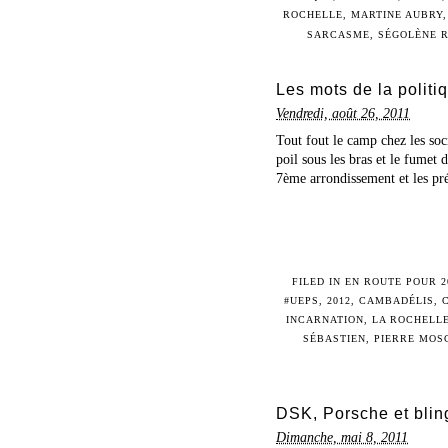
ROCHELLE
,
MARTINE AUBRY
SARCASME
,
SÉGOLÈNE 
Les mots de la politi
Vendredi, août 26, 2011
Tout fout le camp chez les socia
poil sous les bras et le fumet 
7ème arrondissement et les prési
FILED IN
EN ROUTE POUR 2
#UEPS
,
2012
,
CAMBADÉLIS
,
INCARNATION
,
LA ROCHELL
SÉBASTIEN
,
PIERRE MOS
DSK, Porsche et bling
Dimanche, mai 8, 2011