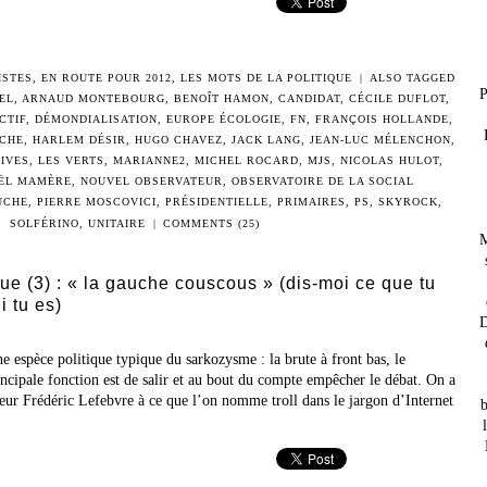
ISTES
,
EN ROUTE POUR 2012
,
LES MOTS DE LA POLITIQUE
|
ALSO TAGGED
P
EL
,
ARNAUD MONTEBOURG
,
BENOÎT HAMON
,
CANDIDAT
,
CÉCILE DUFLOT
,
CTIF
,
DÉMONDIALISATION
,
EUROPE ÉCOLOGIE
,
FN
,
FRANÇOIS HOLLANDE
,
CHE
,
HARLEM DÉSIR
,
HUGO CHAVEZ
,
JACK LANG
,
JEAN-LUC MÉLENCHON
,
IVES
,
LES VERTS
,
MARIANNE2
,
MICHEL ROCARD
,
MJS
,
NICOLAS HULOT
,
ËL MAMÈRE
,
NOUVEL OBSERVATEUR
,
OBSERVATOIRE DE LA SOCIAL
UCHE
,
PIERRE MOSCOVICI
,
PRÉSIDENTIELLE
,
PRIMAIRES
,
PS
,
SKYROCK
,
SOLFÉRINO
,
UNITAIRE
|
COMMENTS (25)
M
que (3) : « la gauche couscous » (dis-moi ce que tu
i tu es)
D
ne espèce politique typique du sarkozysme : la brute à front bas, le
incipale fonction est de salir et au bout du compte empêcher le débat. On a
eur Frédéric Lefebvre à ce que l’on nomme troll dans le jargon d’Internet
b