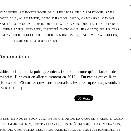
CIALISTES
,
EN ROUTE POUR 2012
,
LES MOTS DE LA POLITIQUE
,
SANS
AGGED
2012
,
ANTISÉMITE
,
BENOÎT HAMON
,
BOBO
,
CAMPAGNE
,
CAVIAR
,
NAUTÉ
,
COUSCOUS
,
DOMINIQUE STRAUSS-KAHN
,
DROITE
,
DSK
,
FRANCE
N
,
IDENTITAIRE
,
IDENTITÉ
,
IDENTITÉ NATIONALE
,
JEAN-JACQUES URVOAS
,
ARKOZY
,
PIERRE LELOUCHE
,
PIERRE MOSCOVICI
,
RACISME
,
SARCELLES
,
TERROIR
|
COMMENTS (21)
|
p
international
raditionnellement, la politique internationale n’a joué qu’un faible rôle
française. Il devrait en aller autrement en 2012 ». Du moins est-ce là ce
e texte du PS sur les questions internationales et européennes, soumis à
uis à la [...]
ISTES
,
EN ROUTE POUR 2012
,
RÉNOVATION DE LA GAUCHE
|
ALSO TAGGED
OPE
,
IMMIGRATION
,
INTERNATIONAL
,
JUSTE ÉCHANGE
,
LAURENT FABIUS
,
MONDE
,
ONU
,
PRIMAIRES
,
PROGRAMME
,
PROJET
,
PROTECTIONNISME
,
PS
,