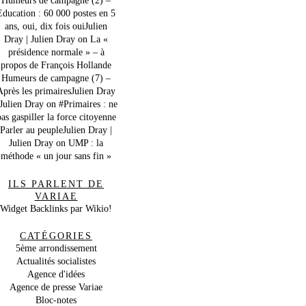
Education : 60 000 postes en 5
ans, oui, dix fois ouiJulien
Dray | Julien Dray
on
La «
présidence normale » – à
propos de François Hollande
Humeurs de campagne (7) –
Après les primairesJulien Dray
 Julien Dray
on
#Primaires : ne
as gaspiller la force citoyenne
Parler au peupleJulien Dray |
Julien Dray
on
UMP : la
méthode « un jour sans fin »
ILS PARLENT DE
VARIAE
Widget Backlinks par Wikio!
CATÉGORIES
5ème arrondissement
Actualités socialistes
Agence d'idées
Agence de presse Variae
Bloc-notes