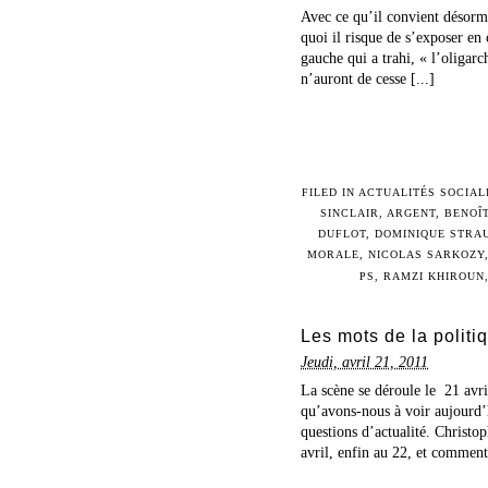
Avec ce qu’il convient désorma
quoi il risque de s’exposer en 
gauche qui a trahi, « l’oligarc
n’auront de cesse [...]
FILED IN
ACTUALITÉS SOCIAL
SINCLAIR
,
ARGENT
,
BENOÎ
DUFLOT
,
DOMINIQUE STRA
MORALE
,
NICOLAS SARKOZY
PS
,
RAMZI KHIROUN
Les mots de la politiqu
Jeudi, avril 21, 2011
La scène se déroule le 21 avri
qu’avons-nous à voir aujourd
questions d’actualité. Christop
avril, enfin au 22, et comment 