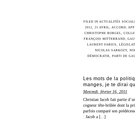
FILED IN
ACTUALITÉS SOCIAL
2012
,
21 AVRIL
,
ACCORD
,
APP
CHRISTOPHE BORGEL
,
COLLE
FRANÇOIS MITTERRAND
,
GAU
LAURENT FABIUS
,
LÉGISLAT
NICOLAS SARKOZY
,
NO
DÉMOCRATIE
,
PARTI DE GA
Les mots de la politi
manges, je te dirai qu
Mercredi, février 16, 2011
Christian Jacob fait partie d’u
cogneur tête-brûlée dont la pr
parfois comparé son prédécess
: Jacob a [...]