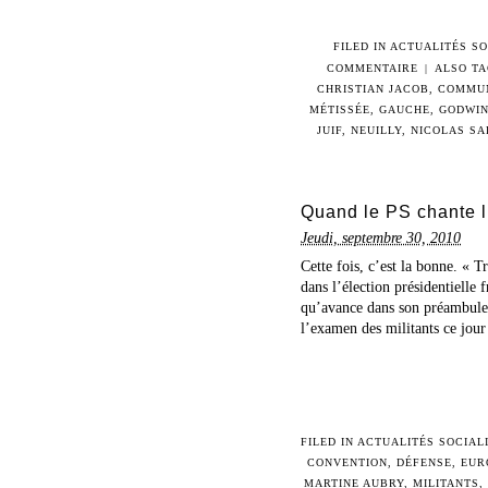
FILED IN
ACTUALITÉS SO
COMMENTAIRE
|
ALSO T
CHRISTIAN JACOB
,
COMMU
MÉTISSÉE
,
GAUCHE
,
GODWI
JUIF
,
NEUILLY
,
NICOLAS S
Quand le PS chante l’
Jeudi, septembre 30, 2010
Cette fois, c’est la bonne. « T
dans l’élection présidentielle 
qu’avance dans son préambule l
l’examen des militants ce jour p
FILED IN
ACTUALITÉS SOCIAL
CONVENTION
,
DÉFENSE
,
EUR
MARTINE AUBRY
,
MILITANTS
,