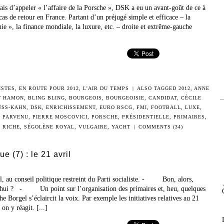
is d’appeler « l’affaire de la Porsche », DSK a eu un avant-goût de ce à
cas de retour en France. Partant d’un préjugé simple et efficace – la
hie », la finance mondiale, la luxure, etc. – droite et extrême-gauche
ISTES
,
EN ROUTE POUR 2012
,
L'AIR DU TEMPS
|
ALSO TAGGED
2012
,
ANNE
T HAMON
,
BLING BLING
,
BOURGEOIS
,
BOURGEOISIE
,
CANDIDAT
,
CÉCILE
USS-KAHN
,
DSK
,
ENRICHISSEMENT
,
EURO RSCG
,
FMI
,
FOOTBALL
,
LUXE
,
,
PARVENU
,
PIERRE MOSCOVICI
,
PORSCHE
,
PRÉSIDENTIELLE
,
PRIMAIRES
,
,
RICHE
,
SÉGOLÈNE ROYAL
,
VULGAIRE
,
YACHT
|
COMMENTS (34)
e (7) : le 21 avril
l, au conseil politique restreint du Parti socialiste. - Bon, alors,
’hui ? - Un point sur l’organisation des primaires et, heu, quelques
he Borgel s’éclaircit la voix. Par exemple les initiatives relatives au 21
on y réagit. [...]