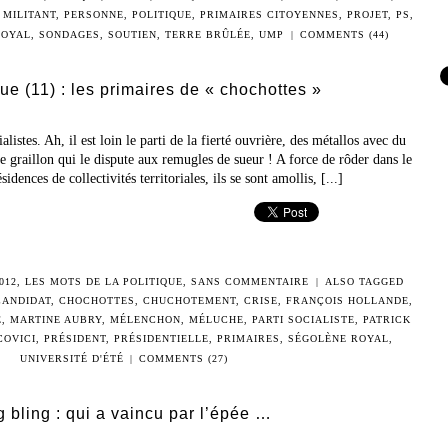
,
MILITANT
,
PERSONNE
,
POLITIQUE
,
PRIMAIRES CITOYENNES
,
PROJET
,
PS
,
ROYAL
,
SONDAGES
,
SOUTIEN
,
TERRE BRÛLÉE
,
UMP
|
COMMENTS (44)
que (11) : les primaires de « chochottes »
listes. Ah, il est loin le parti de la fierté ouvrière, des métallos avec du
de graillon qui le dispute aux remugles de sueur ! A force de rôder dans le
dences de collectivités territoriales, ils se sont amollis, [...]
012
,
LES MOTS DE LA POLITIQUE
,
SANS COMMENTAIRE
|
ALSO TAGGED
CANDIDAT
,
CHOCHOTTES
,
CHUCHOTEMENT
,
CRISE
,
FRANÇOIS HOLLANDE
,
E
,
MARTINE AUBRY
,
MÉLENCHON
,
MÉLUCHE
,
PARTI SOCIALISTE
,
PATRICK
COVICI
,
PRÉSIDENT
,
PRÉSIDENTIELLE
,
PRIMAIRES
,
SÉGOLÈNE ROYAL
,
UNIVERSITÉ D'ÉTÉ
|
COMMENTS (27)
 bling : qui a vaincu par l’épée …