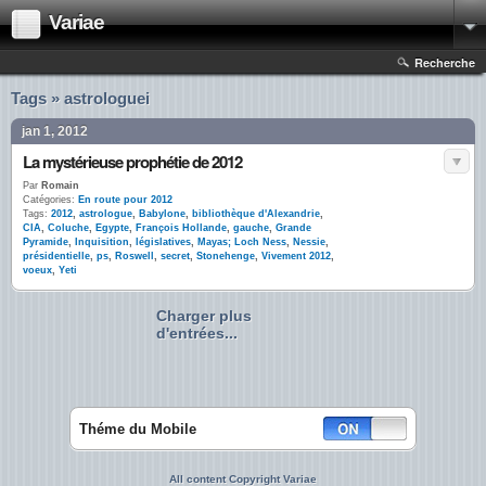
Variae
Recherche
Tags » astrologuei
jan 1, 2012
La mystérieuse prophétie de 2012
Par
Romain
Catégories:
En route pour 2012
Tags:
2012
,
astrologue
,
Babylone
,
bibliothèque d'Alexandrie
,
CIA
,
Coluche
,
Egypte
,
François Hollande
,
gauche
,
Grande
Pyramide
,
Inquisition
,
législatives
,
Mayas; Loch Ness
,
Nessie
,
présidentielle
,
ps
,
Roswell
,
secret
,
Stonehenge
,
Vivement 2012
,
voeux
,
Yeti
Charger plus
d'entrées...
Théme du Mobile
All content Copyright Variae