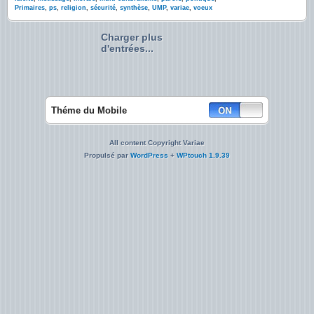
Primaires
,
ps
,
religion
,
sécurité
,
synthèse
,
UMP
,
variae
,
voeux
Charger plus
d'entrées...
Théme du Mobile
All content Copyright Variae
Propulsé par
WordPress
+
WPtouch 1.9.39