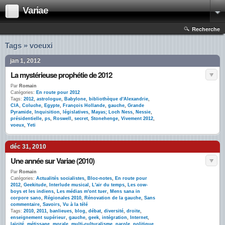
Variae
Recherche
Tags » voeuxi
jan 1, 2012
La mystérieuse prophétie de 2012
Par
Romain
Catégories:
En route pour 2012
Tags:
2012
,
astrologue
,
Babylone
,
bibliothèque d'Alexandrie
,
CIA
,
Coluche
,
Egypte
,
François Hollande
,
gauche
,
Grande
Pyramide
,
Inquisition
,
législatives
,
Mayas; Loch Ness
,
Nessie
,
présidentielle
,
ps
,
Roswell
,
secret
,
Stonehenge
,
Vivement 2012
,
voeux
,
Yeti
déc 31, 2010
Une année sur Variae (2010)
Par
Romain
Catégories:
Actualités socialistes
,
Bloc-notes
,
En route pour
2012
,
Geekitude
,
Interlude musical
,
L'air du temps
,
Les cow-
boys et les indiens
,
Les médias m'ont tuer
,
Mens sana in
corpore sano
,
Régionales 2010
,
Rénovation de la gauche
,
Sans
commentaire
,
Savoirs
,
Vu à la télé
Tags:
2010
,
2011
,
banlieues
,
blog
,
débat
,
diversité
,
droite
,
enseignement supérieur
,
gauche
,
geek
,
intégration
,
Internet
,
laïcité
,
métissage
,
morale
,
multi-culturalisme
,
parole
,
politique
,