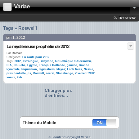
Variae
Recherche
Tags » Roswelli
jan 1, 2012
La mystérieuse prophétie de 2012
Par
Romain
Catégories:
En route pour 2012
Tags:
2012
,
astrologue
,
Babylone
,
bibliothèque d'Alexandrie
,
CIA
,
Coluche
,
Egypte
,
François Hollande
,
gauche
,
Grande
Pyramide
,
Inquisition
,
législatives
,
Mayas; Loch Ness
,
Nessie
,
présidentielle
,
ps
,
Roswell
,
secret
,
Stonehenge
,
Vivement 2012
,
voeux
,
Yeti
Charger plus
d'entrées...
Théme du Mobile
All content Copyright Variae