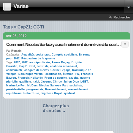
Variae
Recherche
Tags » Cap21; CGTi
avr 26, 2012
Comment Nicolas Sarkozy aura finalement donné vie à la coalition arc-en-ciel … contre lui
Par
Romain
Catégories:
Actualités socialistes
,
Congrès socialiste
,
En route
pour 2012
,
Rénovation de la gauche
Tags:
2007
,
2012
,
arc républicain
,
Azouz Begag
,
Brigitte
Girardin
,
Cap21; CGT
,
centriste
,
coalition arc-en-ciel
,
communiste
,
congrès de Reims
,
Corine Lepage
,
Dominique de
Villepin
,
Dominique Versini
,
droitisation
,
élection
,
FN
,
François
Bayrou
,
François Hollande
,
Front de gauche
,
gauche
,
gauche
plurielle
,
gaulliste
,
halal
,
Jacques Chirac
,
Julien Dray
,
LGBT
,
Marine Le Pen
,
MoDem
,
Nicolas Sarkozy
,
Parti socialiste
,
présidentielle
,
progressiste
,
Rassemblement
,
rassemblement
républicain
,
Robert Hue
,
Ségolène Royal
,
syndicat
Charger plus
d'entrées...