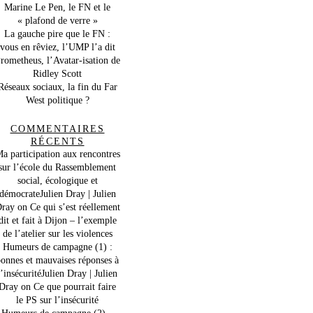
Marine Le Pen, le FN et le
« plafond de verre »
La gauche pire que le FN :
vous en rêviez, l’UMP l’a dit
rometheus, l’Avatar-isation de
Ridley Scott
Réseaux sociaux, la fin du Far
West politique ?
COMMENTAIRES
RÉCENTS
a participation aux rencontres
sur l’école du Rassemblement
social, écologique et
démocrateJulien Dray | Julien
ray
on
Ce qui s’est réellement
dit et fait à Dijon – l’exemple
de l’atelier sur les violences
Humeurs de campagne (1) :
onnes et mauvaises réponses à
l’insécuritéJulien Dray | Julien
Dray
on
Ce que pourrait faire
le PS sur l’insécurité
Humeurs de campagne (2) –