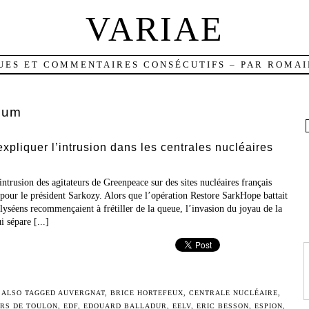
VARIAE
UES ET COMMENTAIRES CONSÉCUTIFS – PAR ROMAI
ium
expliquer l’intrusion dans les centrales nucléaires
intrusion des agitateurs de Greenpeace sur des sites nucléaires français
pour le président Sarkozy. Alors que l’opération Restore SarkHope battait
élyséens recommençaient à frétiller de la queue, l’invasion du joyau de la
i sépare [...]
ALSO TAGGED
AUVERGNAT
,
BRICE HORTEFEUX
,
CENTRALE NUCLÉAIRE
,
RS DE TOULON
,
EDF
,
EDOUARD BALLADUR
,
EELV
,
ERIC BESSON
,
ESPION
,