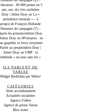
Education : 60 000 postes en 5
ans, oui, dix fois ouiJulien
Dray | Julien Dray
on
La «
présidence normale » – à
propos de François Hollande
Humeurs de campagne (7) –
Après les primairesJulien Dray
 Julien Dray
on
#Primaires : ne
as gaspiller la force citoyenne
Parler au peupleJulien Dray |
Julien Dray
on
UMP : la
méthode « un jour sans fin »
ILS PARLENT DE
VARIAE
Widget Backlinks par Wikio!
CATÉGORIES
5ème arrondissement
Actualités socialistes
Agence d'idées
Agence de presse Variae
Bloc-notes