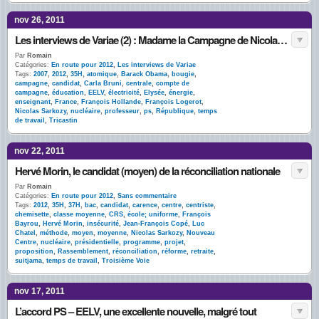
nov 26, 2011
Les interviews de Variae (2) : Madame la Campagne de Nicolas Sarkozy
Par
Romain
Catégories:
En route pour 2012
,
Les interviews de Variae
Tags:
2007
,
2012
,
35H
,
atomique
,
Barack Obama
,
bougie
,
campagne
,
candidat
,
Carla Bruni
,
centrale
,
compte de
campagne
,
éducation
,
EELV
,
électricité
,
Elysée
,
énergie
,
enseignant
,
France
,
François Hollande
,
François Logerot
,
Nicolas Sarkozy
,
nucléaire
,
professeur
,
ps
,
République
,
temps
de travail
,
Tricastin
nov 22, 2011
Hervé Morin, le candidat (moyen) de la réconciliation nationale
Par
Romain
Catégories:
En route pour 2012
,
Sans commentaire
Tags:
2012
,
35H
,
37H
,
bac
,
candidat
,
carence
,
centre
,
centriste
,
chemisette
,
classe moyenne
,
CRS
,
école; uniforme
,
François
Bayrou
,
Hervé Morin
,
insécurité
,
Jean-François Copé
,
Luc
Chatel
,
méthode
,
moyen
,
moyenne
,
Nicolas Sarkozy
,
Nouveau
Centre
,
nucléaire
,
présidentielle
,
programme
,
projet
,
proposition
,
Rassemblement
,
réconciliation
,
réforme
,
retraite
,
suitjama
,
temps de travail
,
Troisième Voie
nov 17, 2011
L’accord PS – EELV, une excellente nouvelle, malgré tout