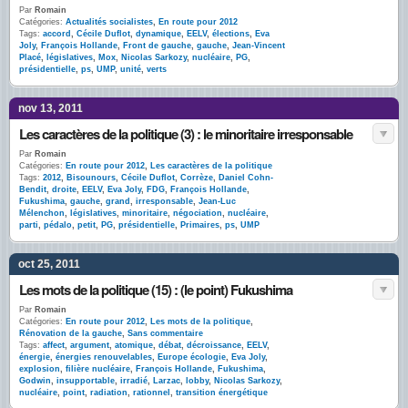
Par
Romain
Catégories:
Actualités socialistes
,
En route pour 2012
Tags:
accord
,
Cécile Duflot
,
dynamique
,
EELV
,
élections
,
Eva
Joly
,
François Hollande
,
Front de gauche
,
gauche
,
Jean-Vincent
Placé
,
législatives
,
Mox
,
Nicolas Sarkozy
,
nucléaire
,
PG
,
présidentielle
,
ps
,
UMP
,
unité
,
verts
nov 13, 2011
Les caractères de la politique (3) : le minoritaire irresponsable
Par
Romain
Catégories:
En route pour 2012
,
Les caractères de la politique
Tags:
2012
,
Bisounours
,
Cécile Duflot
,
Corrèze
,
Daniel Cohn-
Bendit
,
droite
,
EELV
,
Eva Joly
,
FDG
,
François Hollande
,
Fukushima
,
gauche
,
grand
,
irresponsable
,
Jean-Luc
Mélenchon
,
législatives
,
minoritaire
,
négociation
,
nucléaire
,
parti
,
pédalo
,
petit
,
PG
,
présidentielle
,
Primaires
,
ps
,
UMP
oct 25, 2011
Les mots de la politique (15) : (le point) Fukushima
Par
Romain
Catégories:
En route pour 2012
,
Les mots de la politique
,
Rénovation de la gauche
,
Sans commentaire
Tags:
affect
,
argument
,
atomique
,
débat
,
décroissance
,
EELV
,
énergie
,
énergies renouvelables
,
Europe écologie
,
Eva Joly
,
explosion
,
filière nucléaire
,
François Hollande
,
Fukushima
,
Godwin
,
insupportable
,
irradié
,
Larzac
,
lobby
,
Nicolas Sarkozy
,
nucléaire
,
point
,
radiation
,
rationnel
,
transition énergétique