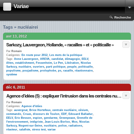
Variae
Recherche
Tags » nucléairei
avr 13, 2012
Sarkozy, Lauvergeon, Hollande, « racailles » et « politicaille »
Par
Romain
Catégories:
En route pour 2012
,
Les mots de la politique
Tags:
Anne Lauvergeon
,
AREVA
,
candidat
,
démagogie
,
EELV
,
élites
,
establishment
,
Fessenheim
,
Le Pen
,
Libération
,
Nicolas
Sarkozy
,
nucléaire
,
ouvriers
,
parti politique
,
peuple
,
politicaille
,
populisme
,
poujadisme
,
prolophobe
,
ps
,
racaille
,
réactionnaire
,
système
déc 6, 2011
Agence d’idées (5) : expliquer l’intrusion dans les centrales nucléaires
Par
Romain
Catégories:
Agence d'idées
Tags:
auvergnat
,
Brice Hortefeux
,
centrale nucléaire
,
césium
,
commando
,
Cruas
,
discours de Toulon
,
EDF
,
Edouard Balladur
,
EELV
,
Eric Besson
,
espion
,
gendarme
,
Greenpeace
,
Grenelle de
l'environnement
,
intégriste
,
Jean-Louis Borloo
,
Mox
,
Nicolas
Sarkozy
,
Nogent-sur-Seine
,
nucléaire
,
police
,
radiations
,
réacteur
,
salafiste
,
stress test
,
variae