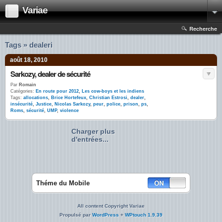
Variae
Recherche
Tags » dealeri
août 18, 2010
Sarkozy, dealer de sécurité
Par
Romain
Catégories:
En route pour 2012
,
Les cow-boys et les indiens
Tags:
allocations
,
Brice Hortefeux
,
Christian Estrosi
,
dealer
,
insécurité
,
Justice
,
Nicolas Sarkozy
,
peur
,
police
,
prison
,
ps
,
Roms
,
sécurité
,
UMP
,
violence
Charger plus
d'entrées...
Théme du Mobile
All content Copyright Variae
Propulsé par
WordPress
+
WPtouch 1.9.39