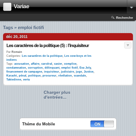
Variae
Recherche
Tags » emploi fictifi
déc 20, 2011
Les caractères de la politique (5) : l’Inquisiteur
Par
Romain
Catégories:
Les caractères de la politique
,
Les cow-boys et les
indiens
Tags:
accusation
,
affaire
,
carcéral
,
casier
,
complice
,
condamnation
,
corruption
,
délinquant
,
emploi fictif
,
Eva Joly
,
financement de campagne
,
inquisiteur
,
judiciaire
,
juge
,
Justice
,
Karachi
,
pénal
,
politique
,
procureur
,
révélation
,
scandale
,
Takiedinne
,
vertu
Charger plus
d'entrées...
Théme du Mobile