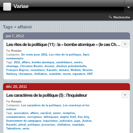
Variae
Recherche
Tags » affairei
jan 7, 2012
Les rites de la politique (11) : la « bombe atomique » (le cas Christine Boutin)
Par
Romain
Catégories:
En route pour 2012
,
Les rites de la politique
,
Sans
commentaire
Tags:
2012
,
affaire
,
bombe atomique
,
candidature
,
centre
,
chantage
,
Christine Boutin
,
dossier
,
élection présidentielle
,
François Bayrou
,
investiture
,
Karachi
,
menace
,
MoDem
,
Nicolas
Sarkozy
,
résistance
,
révélation
,
scandale
,
secret
,
signature
,
UDF
déc 20, 2011
Les caractères de la politique (5) : l’Inquisiteur
Par
Romain
Catégories:
Les caractères de la politique
,
Les cow-boys et les
indiens
Tags:
accusation
,
affaire
,
carcéral
,
casier
,
complice
,
condamnation
,
corruption
,
délinquant
,
emploi fictif
,
Eva Joly
,
financement de campagne
,
inquisiteur
,
judiciaire
,
juge
,
Justice
,
Karachi
,
pénal
,
politique
,
procureur
,
révélation
,
scandale
,
Takiedinne
,
vertu