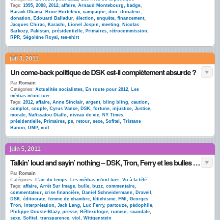
Tags:
1995
,
2008
,
2012
,
affaire
,
Arnaud Montebourg
,
badge
,
Barack Obama
,
Brice Hortefeux
,
campagne
,
don
,
donateur
,
donation
,
Edouard Balladur
,
élection
,
enquête
,
financement
,
Jacques Chirac
,
Karachi
,
Lionel Jospin
,
meeting
,
Nicolas
Sarkozy
,
Pakistan
,
présidentielle
,
Primaires
,
rétrocommission
,
RPR
,
Ségolène Royal
,
tee-shirt
juil 3, 2011
Un come-back politique de DSK est-il complètement absurde ?
Par
Romain
Catégories:
Actualités socialistes
,
En route pour 2012
,
Les
médias m'ont tuer
Tags:
2012
,
affaire
,
Anne Sinclair
,
argent
,
bling bling
,
caution
,
complot
,
couple
,
Cyrus Vance
,
DSK
,
fortune
,
injustice
,
Justice
,
morale
,
Nafissatou Diallo
,
niveau de vie
,
NY Times
,
présidentielle
,
Primaires
,
ps
,
retour
,
sexe
,
Sofitel
,
Tristane
Banon
,
UMP
,
viol
juin 5, 2011
Talkin’ loud and sayin’ nothing – DSK, Tron, Ferry et les bulles de commentaires
Par
Romain
Catégories:
L'air du temps
,
Les médias m'ont tuer
,
Vu à la télé
Tags:
affaire
,
Arrêt Sur Image
,
bulle
,
buzz
,
commentaire
,
commentateur
,
crise financière
,
Daniel Schneidermann
,
Draveil
,
DSK
,
éditocrate
,
femme de chambre
,
fétichisme
,
FMI
,
Georges
Tron
,
interprétation
,
Jack Lang
,
Luc Ferry
,
partouze
,
pédophile
,
Philippe Douste-Blazy
,
presse
,
Réflexologie
,
rumeur
,
scandale
,
sexe
,
Sofitel
,
transparence
,
viol
,
Wittgenstein