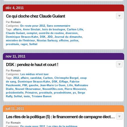
déc 4, 2011
Ce qui cloche chez Claude Guéant
Par
Romain
Catégories:
En route pour 2012
,
Sans commentaire
Tags:
affaire
,
Anne Sinclair
,
bois de boulogne
,
Carlton Lille
,
Claude Guéant
,
complot
,
contrôle de routine
,
diversion
,
Dominique Strauss-Kahn
,
DSK
,
JDD
,
Journal du dimanche
,
ministère de l'Intérieur
,
Nicolas Sarkozy
,
officine
,
police
,
prostituée
,
ragot
,
Sofitel
nov 11, 2011
DSK : pendez-le haut et court !
Par
Romain
Catégories:
Les médias m'ont tuer
Tags:
2012
,
affaire
,
candidat
,
Carlton
,
Christophe Borgel
,
coup
de sang
,
Dominique Strauss-Kahn
,
DSK
,
Eiffage
,
Fabrice
Paszkowski
,
FMI
,
gauche
,
Jean-Marie Le Guen
,
Lille
,
Nafissatou
Diallo
,
Nouvel Observateur
,
NouvelObs.com
,
Pierre Moscovici
,
présidentielle
,
Primaires
,
prostituée
,
proxénétisme
,
ps
,
Serge
Raffy
,
Sofitel
,
texto
,
Tristane Banon
juil 11, 2011
Les rites de la politique (5) : le financement de campagne électorale par petits dons
Par
Romain
Catégories:
En route pour 2012
,
Les rites de la politique