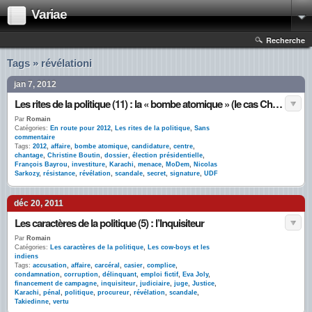
Variae
Recherche
Tags » révélationi
jan 7, 2012
Les rites de la politique (11) : la « bombe atomique » (le cas Christine Boutin)
Par
Romain
Catégories:
En route pour 2012
,
Les rites de la politique
,
Sans
commentaire
Tags:
2012
,
affaire
,
bombe atomique
,
candidature
,
centre
,
chantage
,
Christine Boutin
,
dossier
,
élection présidentielle
,
François Bayrou
,
investiture
,
Karachi
,
menace
,
MoDem
,
Nicolas
Sarkozy
,
résistance
,
révélation
,
scandale
,
secret
,
signature
,
UDF
déc 20, 2011
Les caractères de la politique (5) : l’Inquisiteur
Par
Romain
Catégories:
Les caractères de la politique
,
Les cow-boys et les
indiens
Tags:
accusation
,
affaire
,
carcéral
,
casier
,
complice
,
condamnation
,
corruption
,
délinquant
,
emploi fictif
,
Eva Joly
,
financement de campagne
,
inquisiteur
,
judiciaire
,
juge
,
Justice
,
Karachi
,
pénal
,
politique
,
procureur
,
révélation
,
scandale
,
Takiedinne
,
vertu