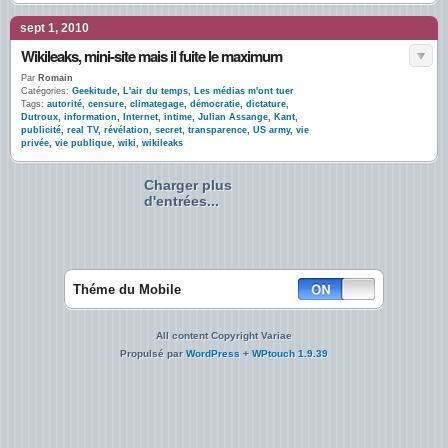
sept 1, 2010
Wikileaks, mini-site mais il fuite le maximum
Par
Romain
Catégories:
Geekitude
,
L'air du temps
,
Les médias m'ont tuer
Tags:
autorité
,
censure
,
climategage
,
démocratie
,
dictature
,
Dutroux
,
information
,
Internet
,
intime
,
Julian Assange
,
Kant
,
publicité
,
real TV
,
révélation
,
secret
,
transparence
,
US army
,
vie
privée
,
vie publique
,
wiki
,
wikileaks
Charger plus
d'entrées...
Théme du Mobile
All content Copyright Variae
Propulsé par
WordPress
+
WPtouch 1.9.39