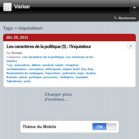
Variae
Recherche
Tags » inquisiteuri
déc 20, 2011
Les caractères de la politique (5) : l’Inquisiteur
Par
Romain
Catégories:
Les caractères de la politique
,
Les cow-boys et les
indiens
Tags:
accusation
,
affaire
,
carcéral
,
casier
,
complice
,
condamnation
,
corruption
,
délinquant
,
emploi fictif
,
Eva Joly
,
financement de campagne
,
inquisiteur
,
judiciaire
,
juge
,
Justice
,
Karachi
,
pénal
,
politique
,
procureur
,
révélation
,
scandale
,
Takiedinne
,
vertu
Charger plus
d'entrées...
Théme du Mobile