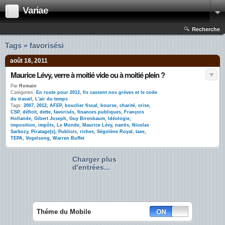
Variae
Recherche
Tags » favorisési
août 18, 2011
Maurice Lévy, verre à moitié vide ou à moitié plein ?
Par
Romain
Catégories:
En route pour 2012
,
Ils cassent nos grèves et le code
du travail
,
L'air du temps
Tags:
2007
,
2012
,
AFEP
,
bouclier fiscal
,
bourse
,
charité
,
crise
,
CSP
,
déficit
,
dette
,
favorisés
,
finances publiques
,
François
Hollande
,
Gibert Joseph
,
Guy Birenbaum
,
Idéologie
,
imposition
,
impôts
,
Le Monde
,
Maurice Lévy
,
nantis
,
Nicolas
Sarkozy
,
Piratage(s)
,
Publicis
,
riches
,
Ségolène Royal
,
taxe
,
TEPA
,
Vogelsong
,
Warren Buffet
Charger plus
d'entrées...
Théme du Mobile