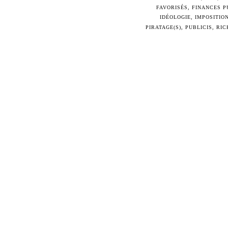
FAVORISÉS
,
FINANCES P
IDÉOLOGIE
,
IMPOSITIO
PIRATAGE(S)
,
PUBLICIS
,
RIC