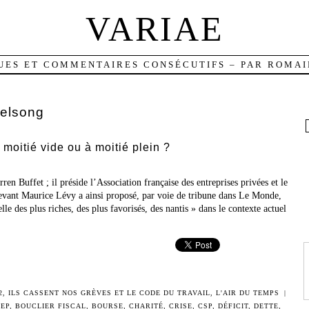
VARIAE
UES ET COMMENTAIRES CONSÉCUTIFS – PAR ROMAI
elsong
 moitié vide ou à moitié plein ?
en Buffet ; il préside l’Association française des entreprises privées et le
-devant Maurice Lévy a ainsi proposé, par voie de tribune dans Le Monde,
le des plus riches, des plus favorisés, des nantis » dans le contexte actuel
2
,
ILS CASSENT NOS GRÈVES ET LE CODE DU TRAVAIL
,
L'AIR DU TEMPS
|
EP
,
BOUCLIER FISCAL
,
BOURSE
,
CHARITÉ
,
CRISE
,
CSP
,
DÉFICIT
,
DETTE
,