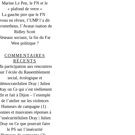
Marine Le Pen, le FN et le
« plafond de verre »
La gauche pire que le FN :
vous en rêviez, l’UMP l’a dit
rometheus, l’Avatar-isation de
Ridley Scott
Réseaux sociaux, la fin du Far
West politique ?
COMMENTAIRES
RÉCENTS
a participation aux rencontres
sur l’école du Rassemblement
social, écologique et
démocrateJulien Dray | Julien
ray
on
Ce qui s’est réellement
dit et fait à Dijon – l’exemple
de l’atelier sur les violences
Humeurs de campagne (1) :
onnes et mauvaises réponses à
l’insécuritéJulien Dray | Julien
Dray
on
Ce que pourrait faire
le PS sur l’insécurité
Humeurs de campagne (2) –