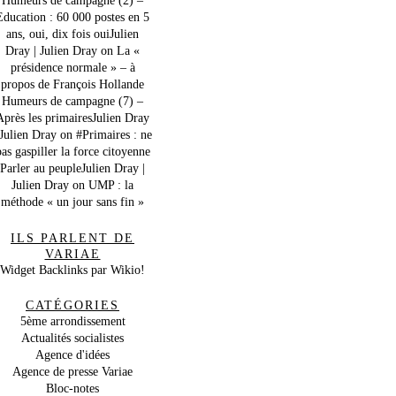
Education : 60 000 postes en 5
ans, oui, dix fois ouiJulien
Dray | Julien Dray
on
La «
présidence normale » – à
propos de François Hollande
Humeurs de campagne (7) –
Après les primairesJulien Dray
 Julien Dray
on
#Primaires : ne
as gaspiller la force citoyenne
Parler au peupleJulien Dray |
Julien Dray
on
UMP : la
méthode « un jour sans fin »
ILS PARLENT DE
VARIAE
Widget Backlinks par Wikio!
CATÉGORIES
5ème arrondissement
Actualités socialistes
Agence d'idées
Agence de presse Variae
Bloc-notes