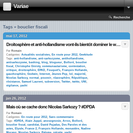
Variae
Recherche
Tags » bouclier fiscali
mai 17, 2012
Droitosphère et anti-hollandisme vont-ils bientôt dominer le web ?
Par
Romain
Catégories:
Actualités socialistes
,
En route pour 2012
,
Geekitude
Tags:
anti-hollandisme
,
anti-sarkozysme
,
antihollandisme
,
antisarkozysme
,
bashing
,
blog
,
blogueur
,
Bolloré
,
bouclier
fiscal
,
Christophe Ginisty
,
communautarisme
,
contestation
,
critique
,
droitosphère
,
EPAD
,
Fouquet's
,
François Hollande
,
gauchosphère
,
Godwin
,
Internet
,
Jeunes Pop
,
lol
,
majorité
,
Nicolas Sarkozy
,
normal
,
pouvoir
,
réacosphère
,
République
,
résistance
,
Samuel Laurent
,
subversion
,
Twitter
,
twitto
,
UNI
,
vigilance
,
yacht
jan 26, 2012
Mais où se cache donc Nicolas Sarkozy ? #DPDA
Par
Romain
Catégories:
En route pour 2012
,
Sans commentaire
Tags:
#DPDA
,
Alain Juppé
,
anosognosie
,
Arros
,
Bolloré
,
bouclier fiscal
,
candidat
,
David Pujadas
,
Des Paroles et des
actes
,
Elysée
,
France 2
,
François Hollande
,
monastère
,
Nadine
Morano
,
Nicolas Sarkozy
,
Paloma
,
retraite
,
yacht