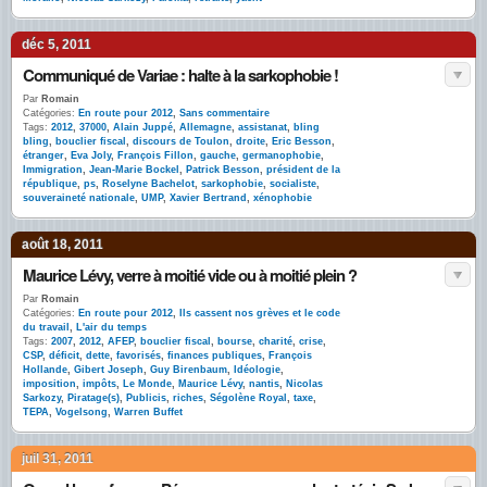
déc 5, 2011
Communiqué de Variae : halte à la sarkophobie !
Par
Romain
Catégories:
En route pour 2012
,
Sans commentaire
Tags:
2012
,
37000
,
Alain Juppé
,
Allemagne
,
assistanat
,
bling
bling
,
bouclier fiscal
,
discours de Toulon
,
droite
,
Eric Besson
,
étranger
,
Eva Joly
,
François Fillon
,
gauche
,
germanophobie
,
Immigration
,
Jean-Marie Bockel
,
Patrick Besson
,
président de la
république
,
ps
,
Roselyne Bachelot
,
sarkophobie
,
socialiste
,
souveraineté nationale
,
UMP
,
Xavier Bertrand
,
xénophobie
août 18, 2011
Maurice Lévy, verre à moitié vide ou à moitié plein ?
Par
Romain
Catégories:
En route pour 2012
,
Ils cassent nos grèves et le code
du travail
,
L'air du temps
Tags:
2007
,
2012
,
AFEP
,
bouclier fiscal
,
bourse
,
charité
,
crise
,
CSP
,
déficit
,
dette
,
favorisés
,
finances publiques
,
François
Hollande
,
Gibert Joseph
,
Guy Birenbaum
,
Idéologie
,
imposition
,
impôts
,
Le Monde
,
Maurice Lévy
,
nantis
,
Nicolas
Sarkozy
,
Piratage(s)
,
Publicis
,
riches
,
Ségolène Royal
,
taxe
,
TEPA
,
Vogelsong
,
Warren Buffet
juil 31, 2011