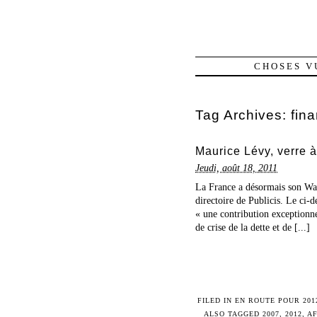
CHOSES V
Tag Archives:
fin
Maurice Lévy, verre à
Jeudi, août 18, 2011
La France a désormais son Warr
directoire de Publicis. Le ci
« une contribution exceptionnel
de crise de la dette et de [...]
FILED IN
EN ROUTE POUR 201
ALSO TAGGED
2007
,
2012
,
AF