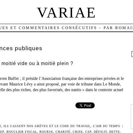
VARIAE
UES ET COMMENTAIRES CONSÉCUTIFS – PAR ROMAI
ances publiques
 moitié vide ou à moitié plein ?
en Buffet ; il préside l’Association française des entreprises privées et le
-devant Maurice Lévy a ainsi proposé, par voie de tribune dans Le Monde,
le des plus riches, des plus favorisés, des nantis » dans le contexte actuel
2
,
ILS CASSENT NOS GRÈVES ET LE CODE DU TRAVAIL
,
L'AIR DU TEMPS
|
EP
,
BOUCLIER FISCAL
,
BOURSE
,
CHARITÉ
,
CRISE
,
CSP
,
DÉFICIT
,
DETTE
,