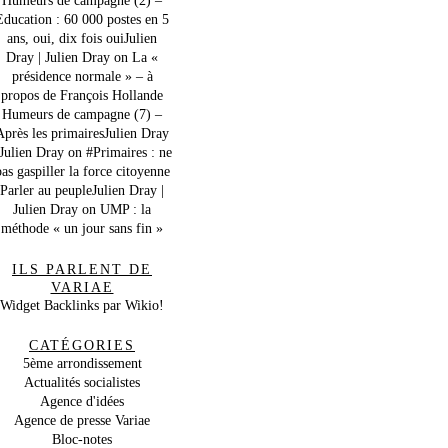
Education : 60 000 postes en 5
ans, oui, dix fois ouiJulien
Dray | Julien Dray
on
La «
présidence normale » – à
propos de François Hollande
Humeurs de campagne (7) –
Après les primairesJulien Dray
 Julien Dray
on
#Primaires : ne
as gaspiller la force citoyenne
Parler au peupleJulien Dray |
Julien Dray
on
UMP : la
méthode « un jour sans fin »
ILS PARLENT DE
VARIAE
Widget Backlinks par Wikio!
CATÉGORIES
5ème arrondissement
Actualités socialistes
Agence d'idées
Agence de presse Variae
Bloc-notes