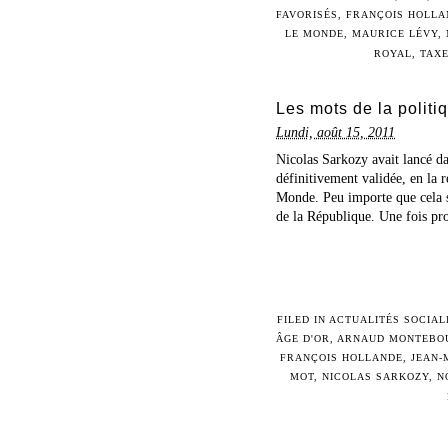
FAVORISÉS
,
FRANÇOIS HOLLA
LE MONDE
,
MAURICE LÉVY
,
ROYAL
,
TAX
Les mots de la politi
Lundi, août 15, 2011
Nicolas Sarkozy avait lancé da
définitivement validée, en la
Monde. Peu importe que cela so
de la République. Une fois pro
FILED IN
ACTUALITÉS SOCIAL
ÂGE D'OR
,
ARNAUD MONTEBO
FRANÇOIS HOLLANDE
,
JEAN-
MOT
,
NICOLAS SARKOZY
,
N