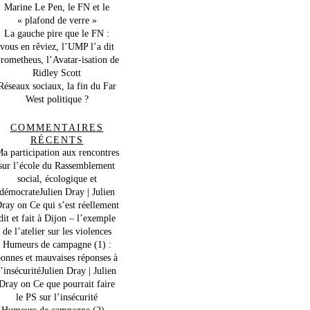
Marine Le Pen, le FN et le
« plafond de verre »
La gauche pire que le FN :
vous en rêviez, l’UMP l’a dit
rometheus, l’Avatar-isation de
Ridley Scott
Réseaux sociaux, la fin du Far
West politique ?
COMMENTAIRES
RÉCENTS
a participation aux rencontres
sur l’école du Rassemblement
social, écologique et
démocrateJulien Dray | Julien
ray
on
Ce qui s’est réellement
dit et fait à Dijon – l’exemple
de l’atelier sur les violences
Humeurs de campagne (1) :
onnes et mauvaises réponses à
l’insécuritéJulien Dray | Julien
Dray
on
Ce que pourrait faire
le PS sur l’insécurité
Humeurs de campagne (2) –