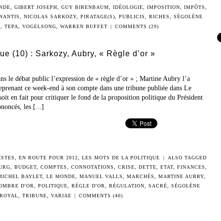
NDE
,
GIBERT JOSEPH
,
GUY BIRENBAUM
,
IDÉOLOGIE
,
IMPOSITION
,
IMPÔTS
,
NANTIS
,
NICOLAS SARKOZY
,
PIRATAGE(S)
,
PUBLICIS
,
RICHES
,
SÉGOLÈNE
E
,
TEPA
,
VOGELSONG
,
WARREN BUFFET
|
COMMENTS (29)
que (10) : Sarkozy, Aubry, « Règle d’or »
ns le débat public l’expression de « règle d’or » ; Martine Aubry l’a
 reprenant ce week-end à son compte dans une tribune publiée dans Le
it en fait pour critiquer le fond de la proposition politique du Président
noncés, les [...]
ISTES
,
EN ROUTE POUR 2012
,
LES MOTS DE LA POLITIQUE
|
ALSO TAGGED
URG
,
BUDGET
,
COMPTES
,
CONNOTATIONS
,
CRISE
,
DETTE
,
ETAT
,
FINANCES
,
MICHEL BAYLET
,
LE MONDE
,
MANUEL VALLS
,
MARCHÉS
,
MARTINE AUBRY
,
OMBRE D'OR
,
POLITIQUE
,
RÈGLE D'OR
,
RÉGULATION
,
SACRÉ
,
SÉGOLÈNE
ROYAL
,
TRIBUNE
,
VARIAE
|
COMMENTS (40)