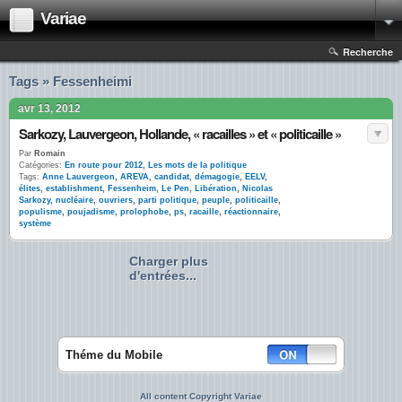
Variae
Recherche
Tags » Fessenheimi
avr 13, 2012
Sarkozy, Lauvergeon, Hollande, « racailles » et « politicaille »
Par
Romain
Catégories:
En route pour 2012
,
Les mots de la politique
Tags:
Anne Lauvergeon
,
AREVA
,
candidat
,
démagogie
,
EELV
,
élites
,
establishment
,
Fessenheim
,
Le Pen
,
Libération
,
Nicolas
Sarkozy
,
nucléaire
,
ouvriers
,
parti politique
,
peuple
,
politicaille
,
populisme
,
poujadisme
,
prolophobe
,
ps
,
racaille
,
réactionnaire
,
système
Charger plus
d'entrées...
Théme du Mobile
All content Copyright Variae