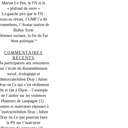
Marine Le Pen, le FN et le
« plafond de verre »
La gauche pire que le FN :
vous en rêviez, l’UMP l’a dit
rometheus, l’Avatar-isation de
Ridley Scott
Réseaux sociaux, la fin du Far
West politique ?
COMMENTAIRES
RÉCENTS
a participation aux rencontres
sur l’école du Rassemblement
social, écologique et
démocrateJulien Dray | Julien
ray
on
Ce qui s’est réellement
dit et fait à Dijon – l’exemple
de l’atelier sur les violences
Humeurs de campagne (1) :
onnes et mauvaises réponses à
l’insécuritéJulien Dray | Julien
Dray
on
Ce que pourrait faire
le PS sur l’insécurité
Humeurs de campagne (2) –