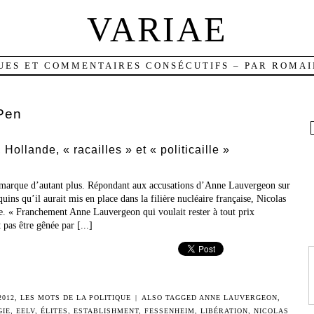
VARIAE
UES ET COMMENTAIRES CONSÉCUTIFS – PAR ROMAI
Pen
ollande, « racailles » et « politicaille »
l marque d’autant plus. Répondant aux accusations d’Anne Lauvergeon sur
uins qu’il aurait mis en place dans la filière nucléaire française, Nicolas
le. « Franchement Anne Lauvergeon qui voulait rester à tout prix
pas être gênée par [...]
2012
,
LES MOTS DE LA POLITIQUE
|
ALSO TAGGED
ANNE LAUVERGEON
,
IE
,
EELV
,
ÉLITES
,
ESTABLISHMENT
,
FESSENHEIM
,
LIBÉRATION
,
NICOLAS