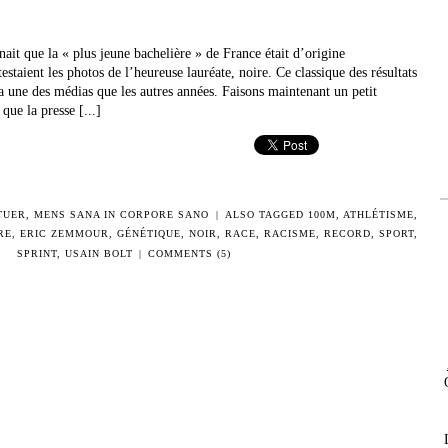
ait que la « plus jeune bachelière » de France était d’origine
staient les photos de l’heureuse lauréate, noire. Ce classique des résultats
la une des médias que les autres années. Faisons maintenant un petit
que la presse [...]
TUER
,
MENS SANA IN CORPORE SANO
|
ALSO TAGGED
100M
,
ATHLÉTISME
,
RE
,
ERIC ZEMMOUR
,
GÉNÉTIQUE
,
NOIR
,
RACE
,
RACISME
,
RECORD
,
SPORT
,
SPRINT
,
USAIN BOLT
|
COMMENTS (5)