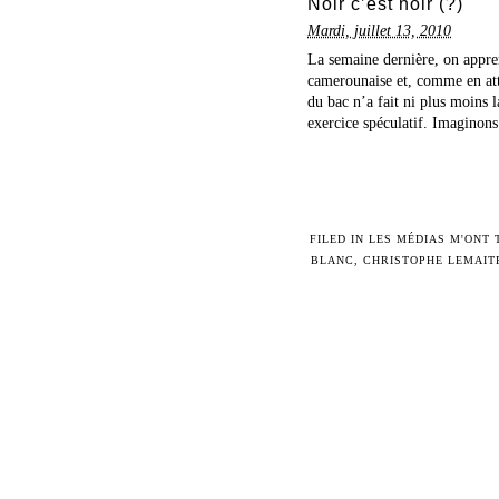
Noir c’est noir (?)
Mardi, juillet 13, 2010
La semaine dernière, on appren
camerounaise et, comme en atte
du bac n’a fait ni plus moins 
exercice spéculatif. Imaginons 
FILED IN
LES MÉDIAS M'ONT 
BLANC
,
CHRISTOPHE LEMAIT