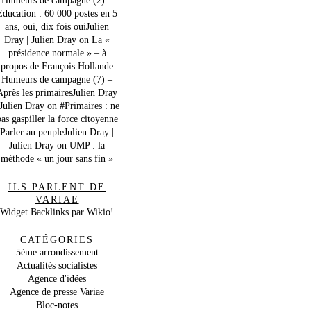
Education : 60 000 postes en 5
ans, oui, dix fois ouiJulien
Dray | Julien Dray
on
La «
présidence normale » – à
propos de François Hollande
Humeurs de campagne (7) –
Après les primairesJulien Dray
 Julien Dray
on
#Primaires : ne
as gaspiller la force citoyenne
Parler au peupleJulien Dray |
Julien Dray
on
UMP : la
méthode « un jour sans fin »
ILS PARLENT DE
VARIAE
Widget Backlinks par Wikio!
CATÉGORIES
5ème arrondissement
Actualités socialistes
Agence d'idées
Agence de presse Variae
Bloc-notes