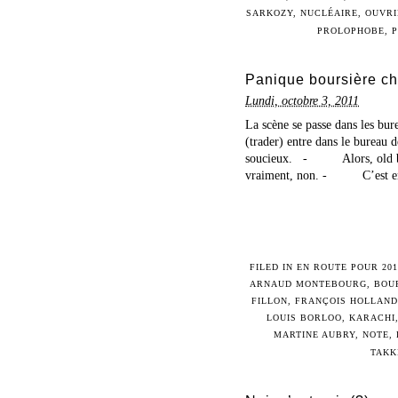
SARKOZY
,
NUCLÉAIRE
,
OUVRI
PROLOPHOBE
,
Panique boursière c
Lundi, octobre 3, 2011
La scène se passe dans les bu
(trader) entre dans le bureau d
soucieux. - Alors, old boy
vraiment, non. - C’est enc
FILED IN
EN ROUTE POUR 201
ARNAUD MONTEBOURG
,
BOU
FILLON
,
FRANÇOIS HOLLAND
LOUIS BORLOO
,
KARACHI
MARTINE AUBRY
,
NOTE
,
TAKK