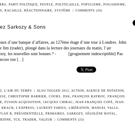
ERS
,
PARTI POLITIQUE
,
PEUPLE
,
POLITICAILLE
,
POPULISME
,
POUJADISME
,
PS
,
RACAILLE
,
RÉACTIONNAIRE
,
SYSTÈME
|
COMMENTS (26)
hez Sarkozy & Sons
reaux d’une banque d’affaires, au 127ème étage d’une tour à Londres. John
e Jim (trader), plongé dans la lecture des journaux du matin, l’air
, les nouvelles sont bonnes ? - [grognement indescriptible] Pas
ore ton [...]
2
,
L'AIR DU TEMPS
|
ALSO TAGGED
2012
,
ACTION
,
AGENCE DE NOTATION
,
RSE
,
CHRISTOPHE BARBIER
,
COURS
,
DSK
,
FRANÇOIS BAYROU
,
FRANÇOIS
E
,
FUSION-ACQUISITION
,
JACQUES CHIRAC
,
JEAN-FRANÇOIS COPÉ
,
JEAN-
,
KRACH
,
L'EXPRESS
,
LAURENT FABIUS
,
LIBÉRATION
,
MANUEL VALLS
,
PLAN B
,
PRÉSIDENTIELLE
,
PRIMAIRES
,
SARKOZY
,
SÉGOLÈNE ROYAL
,
IEDINE
,
TCE
,
TRADER
,
VALEUR
|
COMMENTS (23)