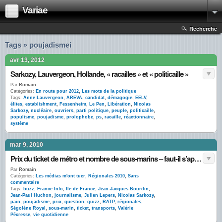
Variae
Recherche
Tags » poujadismei
avr 13, 2012
Sarkozy, Lauvergeon, Hollande, « racailles » et « politicaille »
Par
Romain
Catégories:
En route pour 2012
,
Les mots de la politique
Tags:
Anne Lauvergeon
,
AREVA
,
candidat
,
démagogie
,
EELV
,
élites
,
establishment
,
Fessenheim
,
Le Pen
,
Libération
,
Nicolas
Sarkozy
,
nucléaire
,
ouvriers
,
parti politique
,
peuple
,
politicaille
,
populisme
,
poujadisme
,
prolophobe
,
ps
,
racaille
,
réactionnaire
,
système
mar 9, 2010
Prix du ticket de métro et nombre de sous-marins – faut-il s’appeler Julien Lepers pour faire du journalisme politique ?
Par
Romain
Catégories:
Les médias m'ont tuer
,
Régionales 2010
,
Sans
commentaire
Tags:
buzz
,
France Info
,
Ile de France
,
Jean-Jacques Bourdin
,
Jean-Paul Huchon
,
journalisme
,
Julien Lepers
,
Nicolas Sarkozy
,
pain
,
poujadisme
,
prix
,
question
,
quizz
,
RATP
,
régionales
,
Ségolène Royal
,
sous-marin
,
ticket
,
transports
,
Valérie
Pécresse
,
vie quotidienne