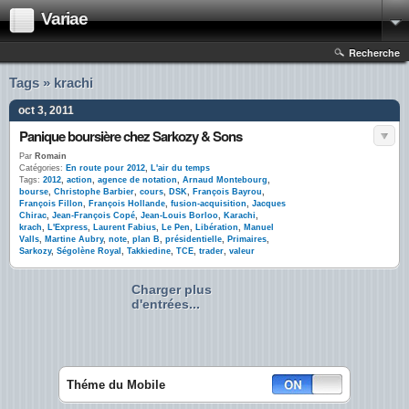
Variae
Recherche
Tags » krachi
oct 3, 2011
Panique boursière chez Sarkozy & Sons
Par
Romain
Catégories:
En route pour 2012
,
L'air du temps
Tags:
2012
,
action
,
agence de notation
,
Arnaud Montebourg
,
bourse
,
Christophe Barbier
,
cours
,
DSK
,
François Bayrou
,
François Fillon
,
François Hollande
,
fusion-acquisition
,
Jacques
Chirac
,
Jean-François Copé
,
Jean-Louis Borloo
,
Karachi
,
krach
,
L'Express
,
Laurent Fabius
,
Le Pen
,
Libération
,
Manuel
Valls
,
Martine Aubry
,
note
,
plan B
,
présidentielle
,
Primaires
,
Sarkozy
,
Ségolène Royal
,
Takkiedine
,
TCE
,
trader
,
valeur
Charger plus
d'entrées...
Théme du Mobile