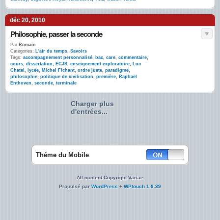
déc 20, 2010
Philosophie, passer la seconde
Par
Romain
Catégories:
L'air du temps
,
Savoirs
Tags:
accompagnement personnalisé
,
bac
,
care
,
commentaire
,
cours
,
dissertation
,
ECJS
,
enseignement exploratoire
,
Luc
Chatel
,
lycée
,
Michel Fichant
,
ordre juste
,
paradigme
,
philosophie
,
politique de civilisation
,
première
,
Raphaël
Enthoven
,
seconde
,
terminale
Charger plus
d'entrées...
Théme du Mobile
All content Copyright Variae
Propulsé par
WordPress
+
WPtouch 1.9.39