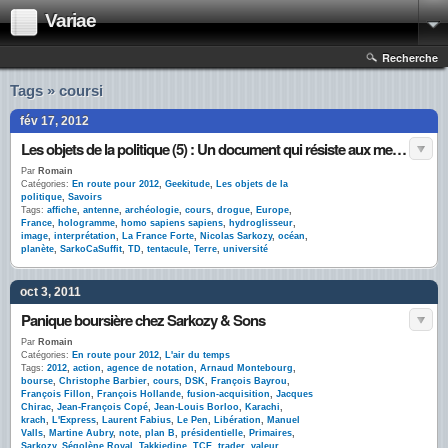
Variae
Recherche
Tags » coursi
fév 17, 2012
Les objets de la politique (5) : Un document qui résiste aux meilleurs spécialistes #SarkoCaSuffit
Par
Romain
Catégories:
En route pour 2012
,
Geekitude
,
Les objets de la
politique
,
Savoirs
Tags:
affiche
,
antenne
,
archéologie
,
cours
,
drogue
,
Europe
,
France
,
hologramme
,
homo sapiens sapiens
,
hydroglisseur
,
image
,
interprétation
,
La France Forte
,
Nicolas Sarkozy
,
océan
,
planète
,
SarkoCaSuffit
,
TD
,
tentacule
,
Terre
,
université
oct 3, 2011
Panique boursière chez Sarkozy & Sons
Par
Romain
Catégories:
En route pour 2012
,
L'air du temps
Tags:
2012
,
action
,
agence de notation
,
Arnaud Montebourg
,
bourse
,
Christophe Barbier
,
cours
,
DSK
,
François Bayrou
,
François Fillon
,
François Hollande
,
fusion-acquisition
,
Jacques
Chirac
,
Jean-François Copé
,
Jean-Louis Borloo
,
Karachi
,
krach
,
L'Express
,
Laurent Fabius
,
Le Pen
,
Libération
,
Manuel
Valls
,
Martine Aubry
,
note
,
plan B
,
présidentielle
,
Primaires
,
Sarkozy
,
Ségolène Royal
,
Takkiedine
,
TCE
,
trader
,
valeur