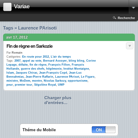
Variae
Recherche
Tags » Laurence PArisoti
avr 17, 2012
Fin de règne en Sarkozie
Par
Romain
Catégories:
En route pour 2012
,
L'air du temps
Tags:
2007
,
appel au vote
,
Bernard Accoyer
,
bling bling
,
Corine
Lepage
,
défaite
,
fin de règne
,
François Fillon
,
François
Hollande
,
guerre des chefs
,
hégémonie
,
Institut Montaigne
,
Islam
,
Jacques Chirac
,
Jean-François Copé
,
Jean-Luc
Bennahmias
,
Jean-Pierre Raffarin
,
Laurence PArisot
,
Le Figaro
,
ministre
,
MoDem
,
montre
,
Nicolas Sarkozy
,
opportunisme
,
peur
,
premier tour
,
Ségolène Royal
,
UMP
Charger plus
d'entrées...
Théme du Mobile