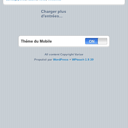
Charger plus
d'entrées...
Théme du Mobile
All content Copyright Variae
Propulsé par
WordPress
+
WPtouch 1.9.39