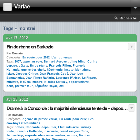
Variae
Recherche
Tags » montrei
avr 17, 2012
Fin de règne en Sarkozie
Par
Romain
Catégories:
En route pour 2012
,
L'air du temps
Tags:
2007
,
appel au vote
,
Bernard Accoyer
,
bling bling
,
Corine
Lepage
,
défaite
,
fin de règne
,
François Fillon
,
François
Hollande
,
guerre des chefs
,
hégémonie
,
Institut Montaigne
,
Islam
,
Jacques Chirac
,
Jean-François Copé
,
Jean-Luc
Bennahmias
,
Jean-Pierre Raffarin
,
Laurence PArisot
,
Le Figaro
,
ministre
,
MoDem
,
montre
,
Nicolas Sarkozy
,
opportunisme
,
peur
,
premier tour
,
Ségolène Royal
,
UMP
avr 15, 2012
Drame à la Concorde : la majorité silencieuse tente de « dépouiller » la Rolex de Sarkozy
Par
Romain
Catégories:
Agence de presse Variae
,
En route pour 2012
,
Les
cow-boys et les indiens
Tags:
bobos
,
Concorde
,
dépouiller
,
Etudiants avec Sarkozy
,
foule
,
François Hollande
,
insécurité
,
Jean-François Copé
,
Jeunes Pop
,
majorité silencieuse
,
médias
,
montre
,
Nicolas
Sarkozy
,
police
,
racaille
,
Rolex
,
Vincennes