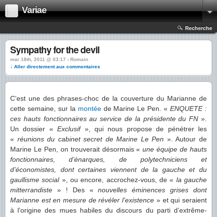
Variae
Recherche
Sympathy for the devil
mar 18th, 2011 @ 03:17 › Romain
↓ Aller directement aux commentaires
C’est une des phrases-choc de la couverture du Marianne de
cette semaine, sur la
montée
de Marine Le Pen. «
ENQUETE :
ces hauts fonctionnaires au service de la présidente du FN
».
Un dossier «
Exclusif
», qui nous propose de pénétrer les
«
réunions du cabinet secret de Marine Le Pen
». Autour de
Marine Le Pen, on trouverait désormais «
une équipe de hauts
fonctionnaires, d’énarques, de polytechniciens et
d’économistes, dont certaines viennent de la gauche et du
gaullisme social
», ou encore, accrochez-vous, de «
la gauche
mitterrandiste
» ! Des «
nouvelles éminences grises dont
Marianne est en mesure de révéler l’existence
» et qui seraient
à l’origine des mues habiles du discours du parti d’extrême-