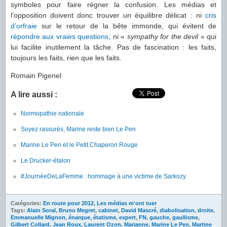
symboles pour faire régner la confusion. Les médias et
l’opposition doivent donc trouver un équilibre délicat : ni
cris
d’orfraie
sur le retour de la bête immonde, qui évitent de
répondre aux vraies questions
, ni «
sympathy for the devil
» qui
lui facilite inutilement la tâche. Pas de fascination : les faits,
toujours les faits, rien que les faits.
Romain Pigenel
A lire aussi :
Normopathie nationale
Soyez rassurés, Marine reste bien Le Pen
Marine Le Pen et le Petit Chaperon Rouge
Le Drucker-étalon
#JournéeDeLaFemme : hommage à une victime de Sarkozy
Catégories:
En route pour 2012
,
Les médias m'ont tuer
Tags:
Alain Soral
,
Bruno Megret
,
cabinet
,
David Mascré
,
diabolisation
,
droite
,
Emmanuelle Mignon
,
énarque
,
étatisme
,
expert
,
FN
,
gauche
,
gaullisme
,
Gilbert Collard
,
Jean Roux
,
Laurent Ozon
,
Marianne
,
Marine Le Pen
,
Martine