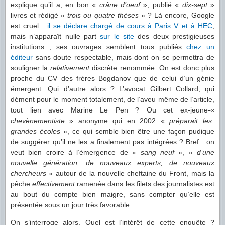
explique qu’il a, en bon «
crâne d’oeuf
», publié «
dix-sept
»
livres et rédigé «
trois ou quatre thèses
» ? Là encore, Google
est cruel :
il se déclare chargé de cours à Paris V et à HEC
,
mais n’apparaît nulle part
sur le site
des deux prestigieuses
institutions ; ses ouvrages semblent tous publiés
chez un
éditeur
sans doute respectable, mais dont on se permettra de
souligner la
relativement
discrète renommée. On est donc plus
proche du CV des frères Bogdanov que de celui d’un génie
émergent. Qui d’autre alors ? L’avocat Gilbert Collard, qui
dément pour le moment totalement, de l’aveu même de l’article,
tout lien avec Marine Le Pen ? Ou cet ex-jeune-«
chevènementiste
» anonyme qui en 2002 «
préparait les
grandes écoles
», ce qui semble bien être une façon pudique
de suggérer qu’il ne les a finalement pas intégrées ? Bref : on
veut bien croire à l’émergence de «
sang neuf
», «
d’une
nouvelle génération, de nouveaux experts, de nouveaux
chercheurs
» autour de la nouvelle cheftaine du Front, mais la
pêche
effectivement
ramenée dans les filets des journalistes est
au bout du compte bien maigre, sans compter qu’elle est
présentée sous un jour très favorable.
On s’interroge alors. Quel est l’intérêt de cette enquête ?