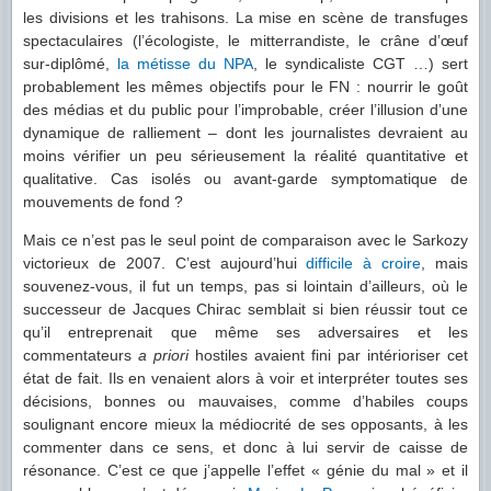
les divisions et les trahisons. La mise en scène de transfuges
spectaculaires (l’écologiste, le mitterrandiste, le crâne d’œuf
sur-diplômé,
la métisse du NPA
, le syndicaliste CGT …) sert
probablement les mêmes objectifs pour le FN : nourrir le goût
des médias et du public pour l’improbable, créer l’illusion d’une
dynamique de ralliement – dont les journalistes devraient au
moins vérifier un peu sérieusement la réalité quantitative et
qualitative. Cas isolés ou avant-garde symptomatique de
mouvements de fond ?
Mais ce n’est pas le seul point de comparaison avec le Sarkozy
victorieux de 2007. C’est aujourd’hui
difficile à croire
, mais
souvenez-vous, il fut un temps, pas si lointain d’ailleurs, où le
successeur de Jacques Chirac semblait si bien réussir tout ce
qu’il entreprenait que même ses adversaires et les
commentateurs
a priori
hostiles avaient fini par intérioriser cet
état de fait. Ils en venaient alors à voir et interpréter toutes ses
décisions, bonnes ou mauvaises, comme d’habiles coups
soulignant encore mieux la médiocrité de ses opposants, à les
commenter dans ce sens, et donc à lui servir de caisse de
résonance. C’est ce que j’appelle l’effet « génie du mal » et il