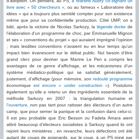
d’adoption. On pensera, au PS,
à Martine Aubry co-signant un
livre avec « 50 chercheurs »
, ou au fameux « Laboratoire des
idées » qui a toujours plus semblé compter pour son existence
même que pour sa confidentielle production. Côté UMP, on a
bâti, après la victoire de Nicolas Sarkozy, la
légende dorée
de
l’élaboration d’un programme de choc, par Emmanuelle Mignon
et ses « conventions du projet » qui auraient imprégné l’opinion
; mais lesdites conventions n’avaient eu en leur temps qu’un
impact bien évanescent sur le débat public. Nul besoin d’être
grand clerc pour deviner que Marine Le Pen a compris les
avantages de ce genre d’affichage, et les mécanismes d’un
système médiatico-politique qui se satisfait généralement,
justement, d’affichage (pour mémoire, son
redouté programme
économique
est encore « under construction »
). Postulons
également qu’elle a retenu un des ingrédients essentiels de la
méthode Sarkozy en 2007 : la triangulation
humaine
et
l’ouverture
, non pas tant pour ratisser des électeurs d’un autre
camp, que pour semer la panique et la confusion dans celui-ci.
Il est peu probable que Eric Besson ou Fadela Amara aient
attiré beaucoup d’électeurs socialistes à Sarkozy quand ils ont
rejoint leurs ministères ; en revanche, leurs défections ont été
autant de coups de poignards, sur le coup, à un PS miné par