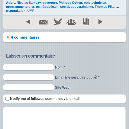
Aubry
,
Nicolas Sarkozy
,
ouverture
,
Philippe Cohen
,
polytechnicien
,
programme
,
projet
,
ps
,
républicain
,
social
,
souverainisme
,
Thomas Piketty
,
triangulation
,
UMP
4 commentaires
Laisser un commentaire
Nom *
Email (ne sera pas publié) *
Site Web
Notify me of followup comments via e-mail