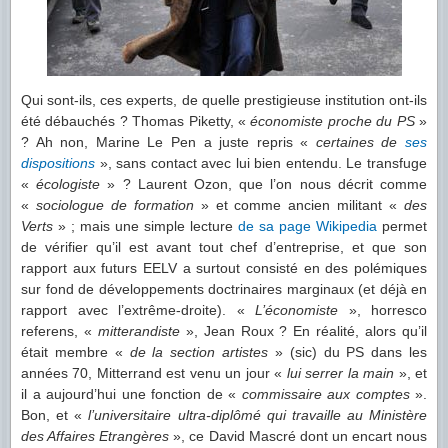
Qui sont-ils, ces experts, de quelle prestigieuse institution ont-ils
été débauchés ? Thomas Piketty, «
économiste proche du PS
»
? Ah non, Marine Le Pen a juste repris «
certaines de
ses
dispositions
», sans contact avec lui bien entendu. Le transfuge
«
écologiste
» ? Laurent Ozon, que l’on nous décrit comme
«
sociologue de formation
» et comme ancien militant «
des
Verts
» ; mais une simple lecture
de sa page Wikipedia
permet
de vérifier qu’il est avant tout chef d’entreprise, et que son
rapport aux futurs EELV a surtout consisté en des polémiques
sur fond de développements doctrinaires marginaux (et déjà en
rapport avec l’extrême-droite). «
L’économiste
», horresco
referens, «
mitterandiste
», Jean Roux ? En réalité, alors qu’il
était membre «
de la section artistes
» (sic) du PS dans les
années 70, Mitterrand est venu un jour «
lui serrer la main
», et
il a aujourd’hui une fonction de «
commissaire aux comptes
».
Bon, et «
l’universitaire ultra-diplômé qui travaille au Ministère
des Affaires Etrangères
», ce David Mascré dont un encart nous