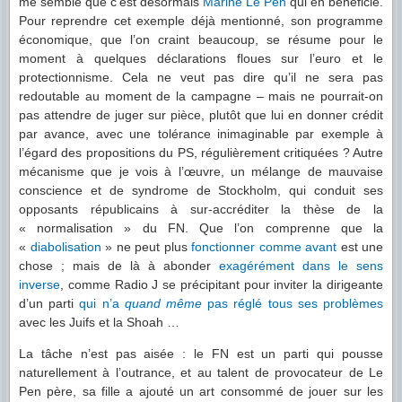
me semble que c’est désormais
Marine Le Pen
qui en bénéficie.
Pour reprendre cet exemple déjà mentionné, son programme
économique, que l’on craint beaucoup, se résume pour le
moment à quelques déclarations floues sur l’euro et le
protectionnisme. Cela ne veut pas dire qu’il ne sera pas
redoutable au moment de la campagne – mais ne pourrait-on
pas attendre de juger sur pièce, plutôt que lui en donner crédit
par avance, avec une tolérance inimaginable par exemple à
l’égard des propositions du PS, régulièrement critiquées ? Autre
mécanisme que je vois à l’œuvre, un mélange de mauvaise
conscience et de syndrome de Stockholm, qui conduit ses
opposants républicains à sur-accréditer la thèse de la
« normalisation » du FN. Que l’on comprenne que la
«
diabolisation
» ne peut plus
fonctionner comme avant
est une
chose ; mais de là à abonder
exagérément
dans le sens
inverse
, comme Radio J se précipitant pour inviter la dirigeante
d’un parti
qui n’a
quand même
pas réglé tous ses problèmes
avec les Juifs et la Shoah …
La tâche n’est pas aisée : le FN est un parti qui pousse
naturellement à l’outrance, et au talent de provocateur de Le
Pen père, sa fille a ajouté un art consommé de jouer sur les