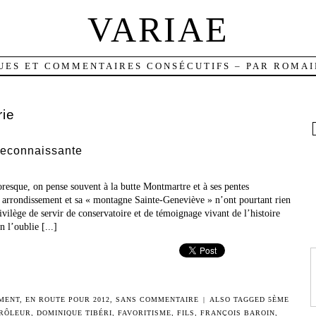
VARIAE
UES ET COMMENTAIRES CONSÉCUTIFS – PAR ROMAI
rie
 reconnaissante
resque, on pense souvent à la butte Montmartre et à ses pentes
 arrondissement et sa « montagne Sainte-Geneviève » n’ont pourtant rien
ivilège de servir de conservatoire et de témoignage vivant de l’histoire
n l’oublie [...]
MENT
,
EN ROUTE POUR 2012
,
SANS COMMENTAIRE
|
ALSO TAGGED
5ÈME
RÔLEUR
,
DOMINIQUE TIBÉRI
,
FAVORITISME
,
FILS
,
FRANÇOIS BAROIN
,