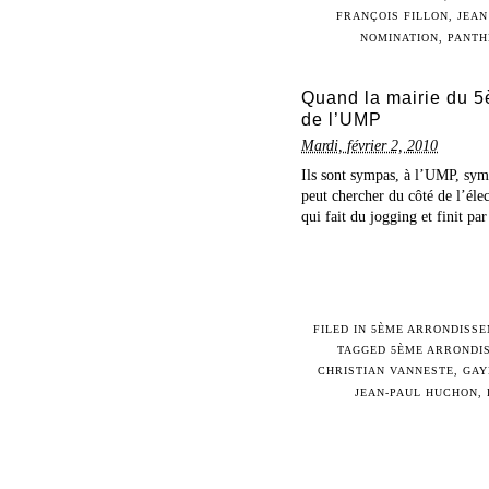
FRANÇOIS FILLON
,
JEAN
NOMINATION
,
PANTH
Quand la mairie du 5
de l’UMP
Mardi, février 2, 2010
Ils sont sympas, à l’UMP, symp
peut chercher du côté de l’éle
qui fait du jogging et finit p
FILED IN
5ÈME ARRONDISS
TAGGED
5ÈME ARRONDI
CHRISTIAN VANNESTE
,
GAY
JEAN-PAUL HUCHON
,