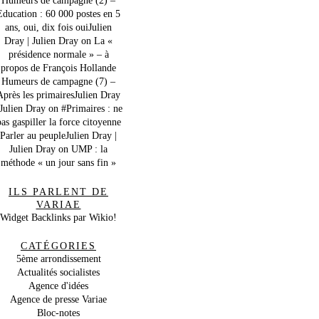
Education : 60 000 postes en 5
ans, oui, dix fois ouiJulien
Dray | Julien Dray
on
La «
présidence normale » – à
propos de François Hollande
Humeurs de campagne (7) –
Après les primairesJulien Dray
 Julien Dray
on
#Primaires : ne
as gaspiller la force citoyenne
Parler au peupleJulien Dray |
Julien Dray
on
UMP : la
méthode « un jour sans fin »
ILS PARLENT DE
VARIAE
Widget Backlinks par Wikio!
CATÉGORIES
5ème arrondissement
Actualités socialistes
Agence d'idées
Agence de presse Variae
Bloc-notes