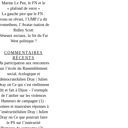
Marine Le Pen, le FN et le
« plafond de verre »
La gauche pire que le FN :
vous en rêviez, l’UMP l’a dit
rometheus, l’Avatar-isation de
Ridley Scott
Réseaux sociaux, la fin du Far
West politique ?
COMMENTAIRES
RÉCENTS
a participation aux rencontres
sur l’école du Rassemblement
social, écologique et
démocrateJulien Dray | Julien
ray
on
Ce qui s’est réellement
dit et fait à Dijon – l’exemple
de l’atelier sur les violences
Humeurs de campagne (1) :
onnes et mauvaises réponses à
l’insécuritéJulien Dray | Julien
Dray
on
Ce que pourrait faire
le PS sur l’insécurité
Humeurs de campagne (2) –