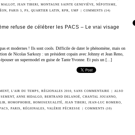
 MALLOT
,
JEAN TIBERI
,
MONTAGNE SAINTE GENEVIÈVE
,
NÉPOTISME
,
ÉON
,
PARIS 5
,
PS
,
QUARTIER LATIN
,
RPR
,
UMP
|
COMMENTS (14)
ème refuse de célébrer les PACS – Le vrai visage
as et modernes ! Ils sont cools. Difficile de dater le phénomène, mais on
ction de Nicolas Sarkozy : un président copain avec Johnny et Jean Reno,
ar épouser un supermodel en guise de Tante Yvonne. Et puis un [...]
EMENT
,
L'AIR DU TEMPS
,
RÉGIONALES 2010
,
SANS COMMENTAIRE
|
ALSO
SSEMENT
,
ANNE HIDALGO
,
BERTRAND DELANOË
,
CHANTAL JOUANNO
,
LIB
,
HOMOPHOBIE
,
HOMOSEXUALITÉ
,
JEAN TIBERI
,
JEAN-LUC ROMERO
,
PACS
,
PARIS
,
RÉGIONALES
,
VALÉRIE PÉCRESSE
|
COMMENTS (10)