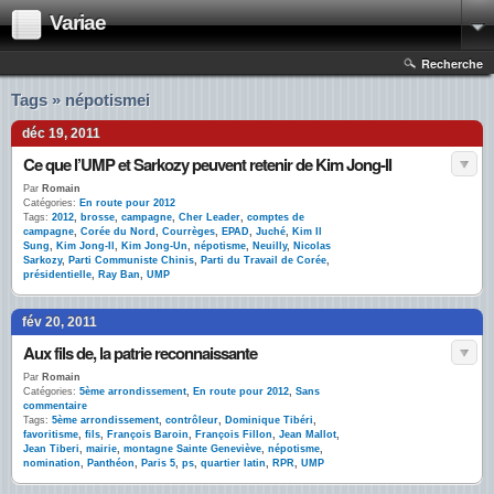
Variae
Recherche
Tags » népotismei
déc 19, 2011
Ce que l’UMP et Sarkozy peuvent retenir de Kim Jong-Il
Par
Romain
Catégories:
En route pour 2012
Tags:
2012
,
brosse
,
campagne
,
Cher Leader
,
comptes de
campagne
,
Corée du Nord
,
Courrèges
,
EPAD
,
Juché
,
Kim Il
Sung
,
Kim Jong-Il
,
Kim Jong-Un
,
népotisme
,
Neuilly
,
Nicolas
Sarkozy
,
Parti Communiste Chinis
,
Parti du Travail de Corée
,
présidentielle
,
Ray Ban
,
UMP
fév 20, 2011
Aux fils de, la patrie reconnaissante
Par
Romain
Catégories:
5ème arrondissement
,
En route pour 2012
,
Sans
commentaire
Tags:
5ème arrondissement
,
contrôleur
,
Dominique Tibéri
,
favoritisme
,
fils
,
François Baroin
,
François Fillon
,
Jean Mallot
,
Jean Tiberi
,
mairie
,
montagne Sainte Geneviève
,
népotisme
,
nomination
,
Panthéon
,
Paris 5
,
ps
,
quartier latin
,
RPR
,
UMP