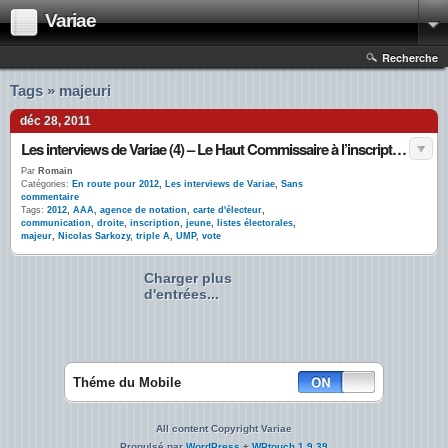
Variae
Recherche
Tags » majeuri
déc 28, 2011
Les interviews de Variae (4) – Le Haut Commissaire à l’inscription sur les listes électorales
Par
Romain
Catégories:
En route pour 2012
,
Les interviews de Variae
,
Sans
commentaire
Tags:
2012
,
AAA
,
agence de notation
,
carte d'électeur
,
communication
,
droite
,
inscription
,
jeune
,
listes électorales
,
majeur
,
Nicolas Sarkozy
,
triple A
,
UMP
,
vote
Charger plus
d'entrées...
Théme du Mobile
All content Copyright Variae
Propulsé par
WordPress
+
WPtouch 1.9.39