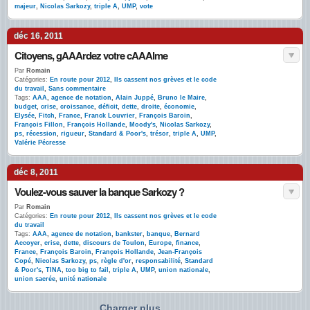
majeur
,
Nicolas Sarkozy
,
triple A
,
UMP
,
vote
déc 16, 2011
Citoyens, gAAArdez votre cAAAlme
Par
Romain
Catégories:
En route pour 2012
,
Ils cassent nos grèves et le code
du travail
,
Sans commentaire
Tags:
AAA
,
agence de notation
,
Alain Juppé
,
Bruno le Maire
,
budget
,
crise
,
croissance
,
déficit
,
dette
,
droite
,
économie
,
Elysée
,
Fitch
,
France
,
Franck Louvrier
,
François Baroin
,
François Fillon
,
François Hollande
,
Moody's
,
Nicolas Sarkozy
,
ps
,
récession
,
rigueur
,
Standard & Poor's
,
trésor
,
triple A
,
UMP
,
Valérie Pécresse
déc 8, 2011
Voulez-vous sauver la banque Sarkozy ?
Par
Romain
Catégories:
En route pour 2012
,
Ils cassent nos grèves et le code
du travail
Tags:
AAA
,
agence de notation
,
bankster
,
banque
,
Bernard
Accoyer
,
crise
,
dette
,
discours de Toulon
,
Europe
,
finance
,
France
,
François Baroin
,
François Hollande
,
Jean-François
Copé
,
Nicolas Sarkozy
,
ps
,
règle d'or
,
responsabilité
,
Standard
& Poor's
,
TINA
,
too big to fail
,
triple A
,
UMP
,
union nationale
,
union sacrée
,
unité nationale
Charger plus