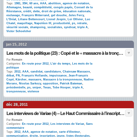
Tags:
1981
,
35H
,
60 ans
,
AAA
,
abolition
,
agence de notation
,
Allemagne
,
beauté
,
compétitivité
,
congés payés
,
Conseil de la
Résistance
,
crédit
,
dette
,
droit de grève
,
éducation nationale
,
esclavage
,
François Mitterrand
,
gel douche
,
Jules Ferry
,
L'Oréal
,
Liliane Bettencourt
,
Lionel Jospin
,
Loi Ollivier
,
Luc
Chatel
,
maquillage
,
Napoléon III
,
productivité
,
ps
,
retraite
,
sécurité sociale
,
shampoing
,
socialistes
,
syndicat
,
triple A
,
Victor Schoelcher
jan 15, 2012
Les mots de la politique (23) : Copé et le « massacre à la tronçonneuse »
Par
Romain
Catégories:
En route pour 2012
,
L'air du temps
,
Les mots de la
politique
Tags:
2012
,
AAA
,
candidat
,
candidature
,
Chainsaw Massacre
,
débat
,
FN
,
François Hollande
,
impuissance
,
Jean-François
Copé
,
Kärcher
,
massacre
,
Massacre à la tronçonneuse
,
Nadine
Morano
,
Nicolas Sarkozy
,
opposition
,
Patrick Bateman
,
présidentielle
,
ps
,
sniper
,
Texas
,
Tobe Hooper
,
triple A
,
tronçonneuse
,
violence
déc 28, 2011
Les interviews de Variae (4) – Le Haut Commissaire à l’inscription sur les listes électorales
Par
Romain
Catégories:
En route pour 2012
,
Les interviews de Variae
,
Sans
commentaire
Tags:
2012
,
AAA
,
agence de notation
,
carte d'électeur
,
communication
,
droite
,
inscription
,
jeune
,
listes électorales
,