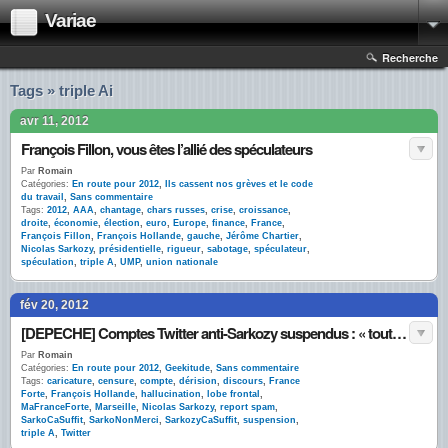
Variae
Recherche
Tags » triple Ai
avr 11, 2012
François Fillon, vous êtes l’allié des spéculateurs
Par
Romain
Catégories:
En route pour 2012
,
Ils cassent nos grèves et le code
du travail
,
Sans commentaire
Tags:
2012
,
AAA
,
chantage
,
chars russes
,
crise
,
croissance
,
droite
,
économie
,
élection
,
euro
,
Europe
,
finance
,
France
,
François Fillon
,
François Hollande
,
gauche
,
Jérôme Chartier
,
Nicolas Sarkozy
,
présidentielle
,
rigueur
,
sabotage
,
spéculateur
,
spéculation
,
triple A
,
UMP
,
union nationale
fév 20, 2012
[DEPECHE] Comptes Twitter anti-Sarkozy suspendus : « tout va bien »
Par
Romain
Catégories:
En route pour 2012
,
Geekitude
,
Sans commentaire
Tags:
caricature
,
censure
,
compte
,
dérision
,
discours
,
France
Forte
,
François Hollande
,
hallucination
,
lobe frontal
,
MaFranceForte
,
Marseille
,
Nicolas Sarkozy
,
report spam
,
SarkoCaSuffit
,
SarkoNonMerci
,
SarkozyCaSuffit
,
suspension
,
triple A
,
Twitter