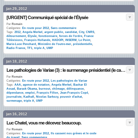
jan 29, 2012
[URGENT] Communiqué spécial de l’Élysée
Par
Romain
Catégories:
En route pour 2012
,
Sans commentaire
Tags:
2012
,
Angela Merkel
,
argent public
,
candidat
,
City
,
CNRS
,
détournement
,
Elysée
,
fonctionnaire
,
forces de l'ordre
,
France
Télévisions
,
François Hollande
,
HADOPI
,
INSERM
,
Le Point
,
Marie-Luce Penchard
,
Ministère de l'outre-mer
,
présidentielle
,
Radio France
,
TF1
,
triple A
,
UMP
jan 18, 2012
Les pathologies de Variae (3) : le surmenage présidentiel (le cas Sarkozy)
Par
Romain
Catégories:
En route pour 2012
,
Les pathologies de Variae
Tags:
AAA
,
agence de notation
,
Angela Merkel
,
Bachar El
Assad
,
Barack Obama
,
burnout
,
chômage
,
délinquance
,
dépendance
,
emploi
,
François Fillon
,
Jean-François Copé
,
journaliste
,
Kadhafi
,
Nicolas Sarkozy
,
pouvoir d'achat
,
surmenage
,
triple A
,
UMP
jan 16, 2012
Luc Chatel, vous me décevez beaucoup.
Par
Romain
Catégories:
En route pour 2012
,
Ils cassent nos grèves et le code
du travail
,
Sans commentaire