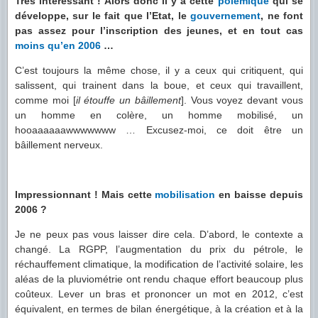
Très intéressant ! Alors donc il y a cette
polémique
qui se
développe, sur le fait que l’Etat, le
gouvernement
, ne font
pas assez pour l’inscription des jeunes, et en tout cas
moins qu’en 2006
…
C’est toujours la même chose, il y a ceux qui critiquent, qui
salissent, qui trainent dans la boue, et ceux qui travaillent,
comme moi [
il étouffe un bâillement
]. Vous voyez devant vous
un homme en colère, un homme mobilisé, un
hooaaaaaawwwwwww … Excusez-moi, ce doit être un
bâillement nerveux.
Impressionnant ! Mais cette
mobilisation
en baisse depuis
2006 ?
Je ne peux pas vous laisser dire cela. D’abord, le contexte a
changé. La RGPP, l’augmentation du prix du pétrole, le
réchauffement climatique, la modification de l’activité solaire, les
aléas de la pluviométrie ont rendu chaque effort beaucoup plus
coûteux. Lever un bras et prononcer un mot en 2012, c’est
équivalent, en termes de bilan énergétique, à la création et à la