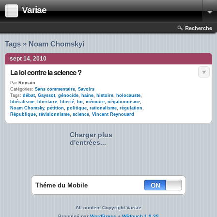
Variae
Recherche
Tags » Noam Chomskyi
sept 14, 2010
La loi contre la science ?
Par
Romain
Catégories:
Sans commentaire
,
Savoirs
Tags:
débat
,
Gayssot
,
génocide
,
haine
,
histoire
,
holocauste
,
libéralisme
,
libertaire
,
liberté
,
loi
,
mémoire
,
négationnisme
,
Noam Chomsky
,
pétition
,
politique
,
rationalisme
,
régulation
,
République
,
révisionnisme
,
science
,
Vincent Reynouard
Charger plus
d'entrées...
Théme du Mobile
All content Copyright Variae
Propulsé par
WordPress
+
WPtouch 1.9.39