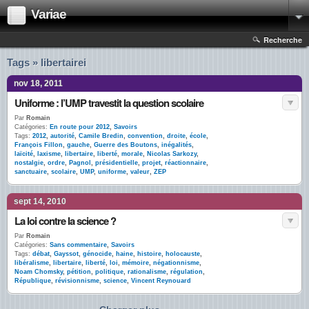
Variae
Recherche
Tags » libertairei
nov 18, 2011
Uniforme : l’UMP travestit la question scolaire
Par
Romain
Catégories:
En route pour 2012
,
Savoirs
Tags:
2012
,
autorité
,
Camile Bredin
,
convention
,
droite
,
école
,
François Fillon
,
gauche
,
Guerre des Boutons
,
inégalités
,
laïcité
,
laxisme
,
libertaire
,
liberté
,
morale
,
Nicolas Sarkozy
,
nostalgie
,
ordre
,
Pagnol
,
présidentielle
,
projet
,
réactionnaire
,
sanctuaire
,
scolaire
,
UMP
,
uniforme
,
valeur
,
ZEP
sept 14, 2010
La loi contre la science ?
Par
Romain
Catégories:
Sans commentaire
,
Savoirs
Tags:
débat
,
Gayssot
,
génocide
,
haine
,
histoire
,
holocauste
,
libéralisme
,
libertaire
,
liberté
,
loi
,
mémoire
,
négationnisme
,
Noam Chomsky
,
pétition
,
politique
,
rationalisme
,
régulation
,
République
,
révisionnisme
,
science
,
Vincent Reynouard