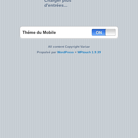
Charger plus
d'entrées...
Théme du Mobile
All content Copyright Variae
Propulsé par
WordPress
+
WPtouch 1.9.39