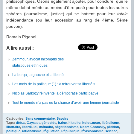
philosophiques. Osons également ajouter, pour conclure, que le
même débat mérite au moins d’être posé pour toutes les autres
sphères (journalisme, justice) qui se battent pour leur
totale
indépendance (ou leur accession au rang de 4ème, 5ème
pouvoir).
Romain Pigenel
A lire aussi :
Zemmour, avocat incompris des
statistiques ethniques
La burqa, la gauche et la liberté
Les mots de la politique (1) : « retrouver sa liberté »
Nicolas Sarkozy réinvente la démocratie participative
Tout le monde n’a pas eu la chance d’avoir une femme journaliste
Catégories:
Sans commentaire
,
Savoirs
Tags:
débat
,
Gayssot
,
génocide
,
haine
,
histoire
,
holocauste
,
libéralisme
,
libertaire
,
liberté
,
loi
,
mémoire
,
négationnisme
,
Noam Chomsky
,
pétition
,
politique
,
rationalisme
,
régulation
,
République
,
révisionnisme
,
science
,