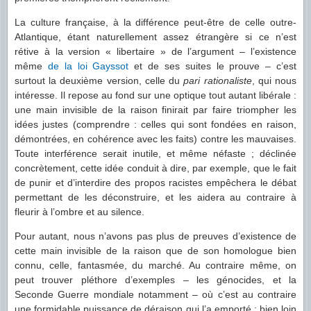
La culture française, à la différence peut-être de celle outre-
Atlantique, étant naturellement assez étrangère si ce n’est
rétive à la version « libertaire » de l’argument – l’existence
même
de la loi Gayssot
et de ses suites le prouve – c’est
surtout la deuxième version, celle du
pari rationaliste
, qui nous
intéresse. Il repose au fond sur une optique tout autant libérale :
une main invisible de la raison finirait par faire triompher les
idées justes (comprendre : celles qui sont fondées en raison,
démontrées, en cohérence avec les faits) contre les mauvaises.
Toute interférence serait inutile, et même néfaste ; déclinée
concrètement, cette idée conduit à dire, par exemple, que le fait
de punir et d’interdire des propos racistes empêchera le débat
permettant de les déconstruire, et les aidera au contraire à
fleurir à l’ombre et au silence.
Pour autant, nous n’avons pas plus de preuves d’existence de
cette main invisible de la raison que de son homologue bien
connu, celle, fantasmée, du marché. Au contraire même, on
peut trouver pléthore d’exemples – les génocides, et la
Seconde Guerre mondiale notamment – où c’est au contraire
une formidable puissance de déraison qui l’a emporté ; bien loin