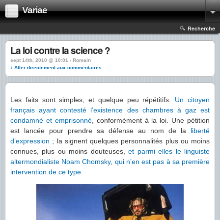
Variae
Recherche
La loi contre la science ?
sept 14th, 2010 @ 10:01 › Romain
↓ Aller directement aux commentaires
Les faits sont simples, et quelque peu répétitifs.
Un citoyen
français ayant contesté l’existence des chambres à gaz est
condamné et emprisonné
, conformément à la loi. Une pétition
est lancée pour prendre sa défense au nom de la
liberté
d’expression
; la signent quelques personnalités plus ou moins
connues, plus ou moins douteuses,
et parmi elles le linguiste
altermondialiste Noam Chomsky, qui n’en est pas à sa première
intervention de ce type
.