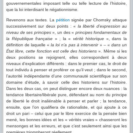
gouvernementales imposant telle ou telle lecture de l’histoire,
que la loi interdisant le négationnisme.
Revenons aux textes. La
pétition
signée par Chomsky attaque
successivement sur deux points : «
la liberté d’expression au
niveau de ses principes
», un des «
principes fondamentaux de
la République française
» ; la «
vérité historique
», dans la
définition de laquelle «
la loi n’a pas à intervenir
» – «
dans un
État libre, cette fonction est celle des historiens
». Même si les
deux positions se rejoignent, elles correspondent à deux
niveaux d’explication différents : dans le premier cas, le droit de
tout individu à penser et proférer ce qu’il veut ; dans le second,
l’autorité indépendante d’une communauté scientifique sur son
domaine d’étude, à savoir celle des historiens sur l’histoire.
Dans les deux cas, on peut distinguer encore deux nuances : la
tendance libertaire/libérale pure, défendant au nom du principe
de liberté le droit inaliénable à penser et parler ; la tendance,
ensuite, que l’on qualifiera de rationaliste, et qui ajoute à ce
droit un pari – celui que par le libre exercice de la pensée bien
mené, les bonnes idées et les « vérités vraies » chasseront les
mensonges et les erreurs, et que c’est seulement ainsi que les
premières triompheront réellement.