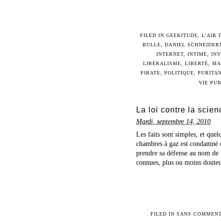
FILED IN
GEEKITUDE
,
L'AIR
BULLE
,
DANIEL SCHNEIDE
INTERNET
,
INTIME
,
IN
LIBÉRALISME
,
LIBERTÉ
,
MA
PIRATE
,
POLITIQUE
,
PURITA
VIE PU
La loi contre la scien
Mardi, septembre 14, 2010
Les faits sont simples, et quel
chambres à gaz est condamné e
prendre sa défense au nom de l
connues, plus ou moins douteus
FILED IN
SANS COMMENT