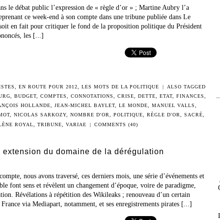
ns le débat public l’expression de « règle d’or » ; Martine Aubry l’a
 reprenant ce week-end à son compte dans une tribune publiée dans Le
it en fait pour critiquer le fond de la proposition politique du Président
noncés, les [...]
ISTES
,
EN ROUTE POUR 2012
,
LES MOTS DE LA POLITIQUE
|
ALSO TAGGED
URG
,
BUDGET
,
COMPTES
,
CONNOTATIONS
,
CRISE
,
DETTE
,
ETAT
,
FINANCES
,
ANÇOIS HOLLANDE
,
JEAN-MICHEL BAYLET
,
LE MONDE
,
MANUEL VALLS
,
MOT
,
NICOLAS SARKOZY
,
NOMBRE D'OR
,
POLITIQUE
,
RÈGLE D'OR
,
SACRÉ
,
LÈNE ROYAL
,
TRIBUNE
,
VARIAE
|
COMMENTS (40)
 extension du domaine de la dérégulation
compte, nous avons traversé, ces derniers mois, une série d’événements et
le font sens et révèlent un changement d’époque, voire de paradigme,
ation. Révélations à répétition des Wikileaks ; renouveau d’un certain
 France via Mediapart, notamment, et ses enregistrements pirates [...]