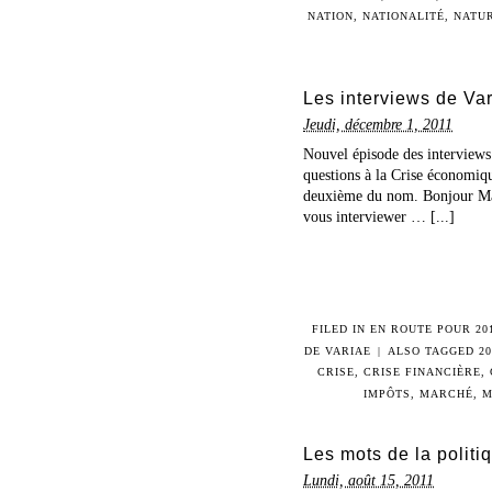
NATION
,
NATIONALITÉ
,
NATUR
Les interviews de Va
Jeudi, décembre 1, 2011
Nouvel épisode des interviews
questions à la Crise économiqu
deuxième du nom. Bonjour Mad
vous interviewer … [...]
FILED IN
EN ROUTE POUR 20
DE VARIAE
|
ALSO TAGGED
2
CRISE
,
CRISE FINANCIÈRE
,
IMPÔTS
,
MARCHÉ
,
M
Les mots de la politi
Lundi, août 15, 2011