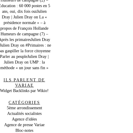
Education : 60 000 postes en 5
ans, oui, dix fois ouiJulien
Dray | Julien Dray
on
La «
présidence normale » – à
propos de François Hollande
Humeurs de campagne (7) –
Après les primairesJulien Dray
 Julien Dray
on
#Primaires : ne
as gaspiller la force citoyenne
Parler au peupleJulien Dray |
Julien Dray
on
UMP : la
méthode « un jour sans fin »
ILS PARLENT DE
VARIAE
Widget Backlinks par Wikio!
CATÉGORIES
5ème arrondissement
Actualités socialistes
Agence d'idées
Agence de presse Variae
Bloc-notes