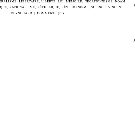
ÉRALISME
,
LIBERTAIRE
,
LIBERTÉ
,
LOI
,
MÉMOIRE
,
NÉGATIONNISME
,
NOAM
IQUE
,
RATIONALISME
,
RÉPUBLIQUE
,
RÉVISIONNISME
,
SCIENCE
,
VINCENT
REYNOUARD
|
COMMENTS (29)
|
p