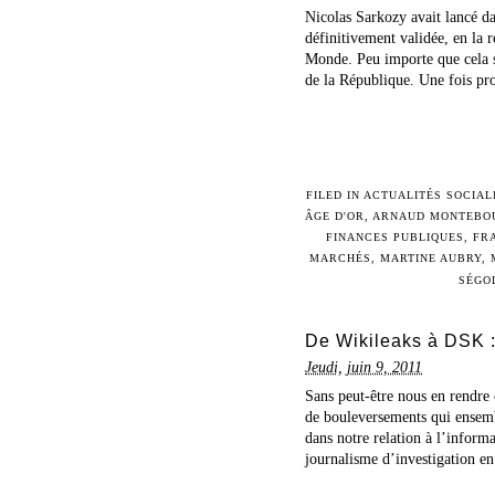
Nicolas Sarkozy avait lancé da
définitivement validée, en la
Monde. Peu importe que cela so
de la République. Une fois pro
FILED IN
ACTUALITÉS SOCIAL
ÂGE D'OR
,
ARNAUD MONTEBO
FINANCES PUBLIQUES
,
FR
MARCHÉS
,
MARTINE AUBRY
,
SÉGO
De Wikileaks à DSK :
Jeudi, juin 9, 2011
Sans peut-être nous en rendre 
de bouleversements qui ensemb
dans notre relation à l’inform
journalisme d’investigation en