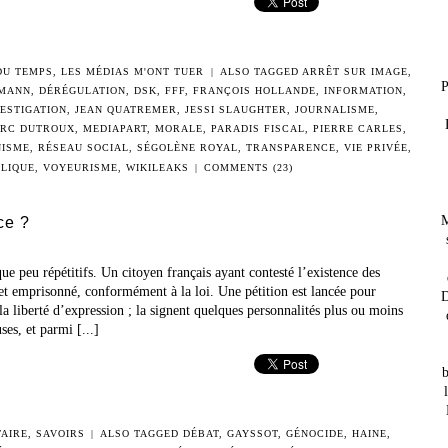
 DU TEMPS
,
LES MÉDIAS M'ONT TUER
|
ALSO TAGGED
ARRÊT SUR IMAGE
,
P
RMANN
,
DÉRÉGULATION
,
DSK
,
FFF
,
FRANÇOIS HOLLANDE
,
INFORMATION
,
VESTIGATION
,
JEAN QUATREMER
,
JESSI SLAUGHTER
,
JOURNALISME
,
RC DUTROUX
,
MEDIAPART
,
MORALE
,
PARADIS FISCAL
,
PIERRE CARLES
,
NISME
,
RÉSEAU SOCIAL
,
SÉGOLÈNE ROYAL
,
TRANSPARENCE
,
VIE PRIVÉE
,
BLIQUE
,
VOYEURISME
,
WIKILEAKS
|
COMMENTS (23)
M
ce ?
que peu répétitifs. Un citoyen français ayant contesté l’existence des
t emprisonné, conformément à la loi. Une pétition est lancée pour
D
a liberté d’expression ; la signent quelques personnalités plus ou moins
es, et parmi [...]
b
AIRE
,
SAVOIRS
|
ALSO TAGGED
DÉBAT
,
GAYSSOT
,
GÉNOCIDE
,
HAINE
,