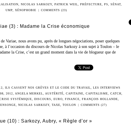
ALISATION
,
NICOLAS SARKOZY
,
PATRICK WEIL
,
PRÉFECTURE
,
PS
,
SÉNAT
,
UMP
,
XÉNOPHOBIE
|
COMMENTS (23)
riae (3) : Madame la Crise économique
 de Variae, nous avons pu, après de longues négociations, poser quelques
e, à l’occasion du discours de Nicolas Sarkozy à son sujet à Toulon – le
ame la Crise, c’est un grand moment dans la vie de blogueur que de
12
,
ILS CASSENT NOS GRÈVES ET LE CODE DU TRAVAIL
,
LES INTERVIEWS
008
,
2012
,
ANGELA MERKEL
,
AUSTÉRITÉ
,
CAPITAINE
,
CAPITALISME
,
CATCH
,
CRISE SYSTÉMIQUE
,
DISCOURS
,
EURO
,
FINANCE
,
FRANÇOIS HOLLANDE
,
ENSONGE
,
NICOLAS SARKOZY
,
TAXE
,
TOULON
|
COMMENTS (27)
que (10) : Sarkozy, Aubry, « Règle d’or »