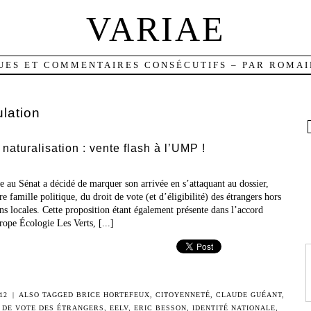
VARIAE
UES ET COMMENTAIRES CONSÉCUTIFS – PAR ROMAI
ulation
naturalisation : vente flash à l’UMP !
 au Sénat a décidé de marquer son arrivée en s’attaquant au dossier,
 famille politique, du droit de vote (et d’éligibilité) des étrangers hors
s locales. Cette proposition étant également présente dans l’accord
rope Écologie Les Verts, [...]
12
|
ALSO TAGGED
BRICE HORTEFEUX
,
CITOYENNETÉ
,
CLAUDE GUÉANT
,
 DE VOTE DES ÉTRANGERS
,
EELV
,
ERIC BESSON
,
IDENTITÉ NATIONALE
,