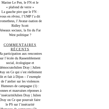
Marine Le Pen, le FN et le
« plafond de verre »
La gauche pire que le FN :
vous en rêviez, l’UMP l’a dit
rometheus, l’Avatar-isation de
Ridley Scott
Réseaux sociaux, la fin du Far
West politique ?
COMMENTAIRES
RÉCENTS
a participation aux rencontres
sur l’école du Rassemblement
social, écologique et
démocrateJulien Dray | Julien
ray
on
Ce qui s’est réellement
dit et fait à Dijon – l’exemple
de l’atelier sur les violences
Humeurs de campagne (1) :
onnes et mauvaises réponses à
l’insécuritéJulien Dray | Julien
Dray
on
Ce que pourrait faire
le PS sur l’insécurité
Humeurs de campagne (2) –