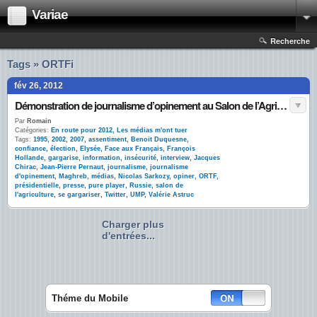
Variae
Recherche
Tags » ORTFi
fév 26, 2012
Démonstration de journalisme d’opinement au Salon de l’Agriculture
Par
Romain
Catégories:
En route pour 2012
,
Les médias m'ont tuer
Tags:
1995
,
2002
,
2007
,
assentiment
,
Benoit Duquesne
,
confiance
,
élection
,
Elysée
,
Face aux Français
,
François
Hollande
,
gargarise
,
information
,
insécurité
,
interview
,
Jacques
Chirac
,
Jean-Pierre Pernaut
,
journalisme
,
journalisme
d'opinement
,
Maghreb
,
médias
,
Nicolas Sarkozy
,
opiner
,
ORTF
,
présidentielle
,
presse
,
pure player
,
Russie
,
salon de
l'agriculture
,
se gargariser
,
Twitter
,
UMP
,
Valérie Astruc
Charger plus
d'entrées...
Théme du Mobile